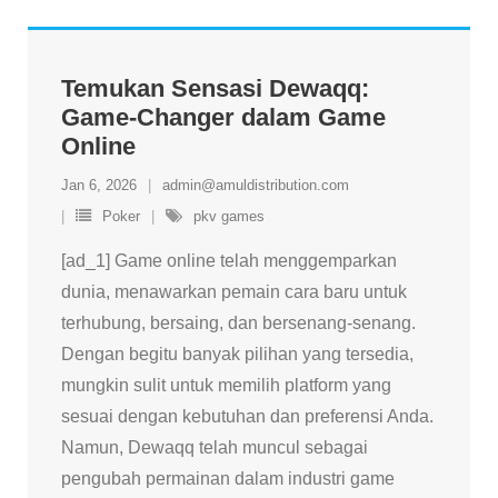
Temukan Sensasi Dewaqq:
Game-Changer dalam Game
Online
Jan 6, 2026
admin@amuldistribution.com
Poker
pkv games
[ad_1] Game online telah menggemparkan
dunia, menawarkan pemain cara baru untuk
terhubung, bersaing, dan bersenang-senang.
Dengan begitu banyak pilihan yang tersedia,
mungkin sulit untuk memilih platform yang
sesuai dengan kebutuhan dan preferensi Anda.
Namun, Dewaqq telah muncul sebagai
pengubah permainan dalam industri game