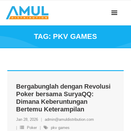
Skip
to
content
TAG:
PKV GAMES
Bergabunglah dengan Revolusi
Poker bersama SuryaQQ:
Dimana Keberuntungan
Bertemu Keterampilan
Jan 28, 2026
admin@amuldistribution.com
Poker
pkv games