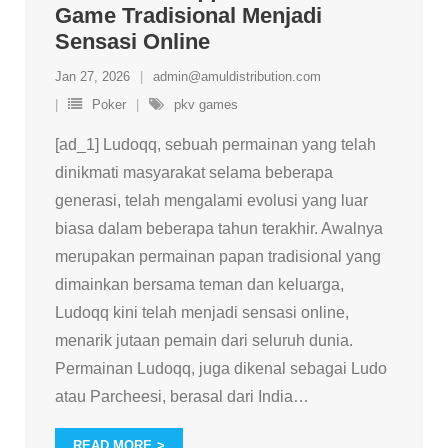
Game Tradisional Menjadi
Sensasi Online
Jan 27, 2026
admin@amuldistribution.com
Poker
pkv games
[ad_1] Ludoqq, sebuah permainan yang telah
dinikmati masyarakat selama beberapa
generasi, telah mengalami evolusi yang luar
biasa dalam beberapa tahun terakhir. Awalnya
merupakan permainan papan tradisional yang
dimainkan bersama teman dan keluarga,
Ludoqq kini telah menjadi sensasi online,
menarik jutaan pemain dari seluruh dunia.
Permainan Ludoqq, juga dikenal sebagai Ludo
atau Parcheesi, berasal dari India
…
READ MORE