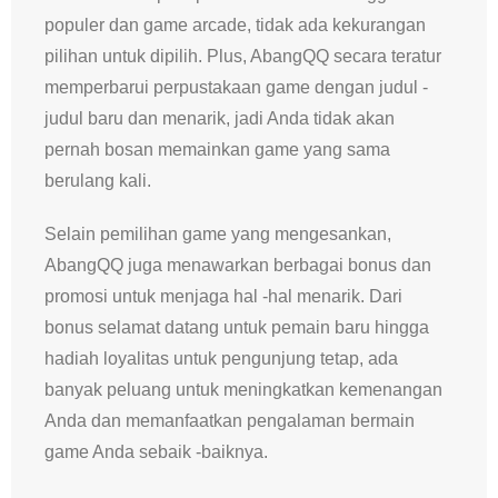
populer dan game arcade, tidak ada kekurangan
pilihan untuk dipilih. Plus, AbangQQ secara teratur
memperbarui perpustakaan game dengan judul -
judul baru dan menarik, jadi Anda tidak akan
pernah bosan memainkan game yang sama
berulang kali.
Selain pemilihan game yang mengesankan,
AbangQQ juga menawarkan berbagai bonus dan
promosi untuk menjaga hal -hal menarik. Dari
bonus selamat datang untuk pemain baru hingga
hadiah loyalitas untuk pengunjung tetap, ada
banyak peluang untuk meningkatkan kemenangan
Anda dan memanfaatkan pengalaman bermain
game Anda sebaik -baiknya.