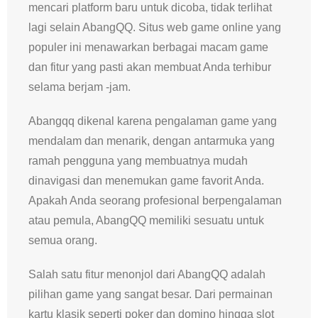
mencari platform baru untuk dicoba, tidak terlihat
lagi selain AbangQQ. Situs web game online yang
populer ini menawarkan berbagai macam game
dan fitur yang pasti akan membuat Anda terhibur
selama berjam -jam.
Abangqq dikenal karena pengalaman game yang
mendalam dan menarik, dengan antarmuka yang
ramah pengguna yang membuatnya mudah
dinavigasi dan menemukan game favorit Anda.
Apakah Anda seorang profesional berpengalaman
atau pemula, AbangQQ memiliki sesuatu untuk
semua orang.
Salah satu fitur menonjol dari AbangQQ adalah
pilihan game yang sangat besar. Dari permainan
kartu klasik seperti poker dan domino hingga slot