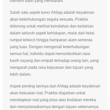
harmoni batin yang mendalam.
Salah satu aspek kunci Ahliqq adalah keyakinan
akan keterhubungan segala sesuatu. Praktisi
didorong untuk melihat keindahan dan keilahian
dalam seluruh aspek kehidupan, mulai dari helai
rumput terkecil hingga hamparan alam semesta
yang luas. Dengan mengenali keterhubungan
semua hal, individu dapat menumbuhkan rasa
kasih sayang dan empati terhadap orang lain, yang
mengarah pada rasa kepuasan dan tujuan yang
lebih dalam.
Aspek penting lainnya dari Ahliqq adalah keyakinan
akan kekuatan niat. Praktisi diajarkan untuk
menetapkan niat yang jelas atas tindakan mereka
dan menyelaraskannya dengan tujuan sebenarnya.