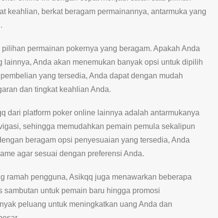
kat keahlian, berkat beragam permainannya, antarmuka yang
.
ah pilihan permainan pokernya yang beragam. Apakah Anda
g lainnya, Anda akan menemukan banyak opsi untuk dipilih
evel pembelian yang tersedia, Anda dapat dengan mudah
an dan tingkat keahlian Anda.
 dari platform poker online lainnya adalah antarmukanya
avigasi, sehingga memudahkan pemain pemula sekalipun
 dengan beragam opsi penyesuaian yang tersedia, Anda
me agar sesuai dengan preferensi Anda.
ang ramah pengguna, Asikqq juga menawarkan beberapa
nus sambutan untuk pemain baru hingga promosi
banyak peluang untuk meningkatkan uang Anda dan
esar.