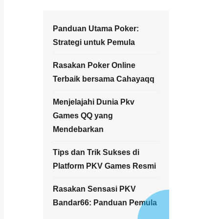
Panduan Utama Poker:
Strategi untuk Pemula
Rasakan Poker Online
Terbaik bersama Cahayaqq
Menjelajahi Dunia Pkv
Games QQ yang
Mendebarkan
Tips dan Trik Sukses di
Platform PKV Games Resmi
Rasakan Sensasi PKV
Bandar66: Panduan Pemula