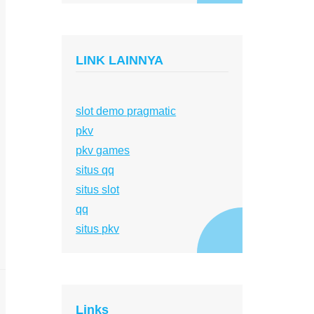
LINK LAINNYA
slot demo pragmatic
pkv
pkv games
situs qq
situs slot
qq
situs pkv
Links