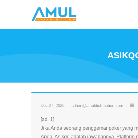
Skip
to
content
ASIKQ
Dec 27, 2025
admin@amuldistribution.com
[ad_1]
Jika Anda seorang penggemar poker yang me
Anda, Asikqq adalah jawabannya. Platform po