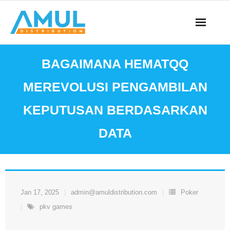
Skip
to
content
BAGAIMANA HEMATQQ
MEREVOLUSI PENGAMBILAN
KEPUTUSAN BERDASARKAN
DATA
Jan 17, 2025
admin@amuldistribution.com
Poker
pkv games