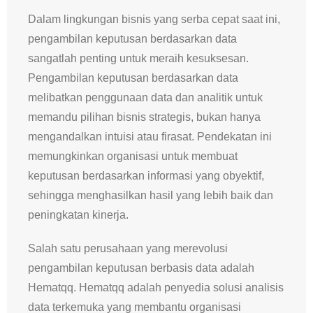
Dalam lingkungan bisnis yang serba cepat saat ini,
pengambilan keputusan berdasarkan data
sangatlah penting untuk meraih kesuksesan.
Pengambilan keputusan berdasarkan data
melibatkan penggunaan data dan analitik untuk
memandu pilihan bisnis strategis, bukan hanya
mengandalkan intuisi atau firasat. Pendekatan ini
memungkinkan organisasi untuk membuat
keputusan berdasarkan informasi yang obyektif,
sehingga menghasilkan hasil yang lebih baik dan
peningkatan kinerja.
Salah satu perusahaan yang merevolusi
pengambilan keputusan berbasis data adalah
Hematqq. Hematqq adalah penyedia solusi analisis
data terkemuka yang membantu organisasi