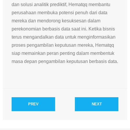
dan solusi analitik prediktif, Hematqq membantu
perusahaan membuka potensi penuh dari data
mereka dan mendorong kesuksesan dalam
perekonomian berbasis data saat ini. Ketika bisnis
terus mengandalkan data untuk menginformasikan
proses pengambilan keputusan mereka, Hematqq
siap memainkan peran penting dalam membentuk
masa depan pengambilan keputusan berbasis data.
PREV
NEXT