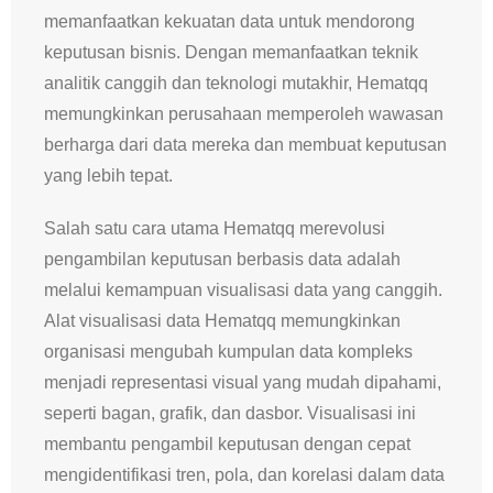
memanfaatkan kekuatan data untuk mendorong
keputusan bisnis. Dengan memanfaatkan teknik
analitik canggih dan teknologi mutakhir, Hematqq
memungkinkan perusahaan memperoleh wawasan
berharga dari data mereka dan membuat keputusan
yang lebih tepat.
Salah satu cara utama Hematqq merevolusi
pengambilan keputusan berbasis data adalah
melalui kemampuan visualisasi data yang canggih.
Alat visualisasi data Hematqq memungkinkan
organisasi mengubah kumpulan data kompleks
menjadi representasi visual yang mudah dipahami,
seperti bagan, grafik, dan dasbor. Visualisasi ini
membantu pengambil keputusan dengan cepat
mengidentifikasi tren, pola, dan korelasi dalam data