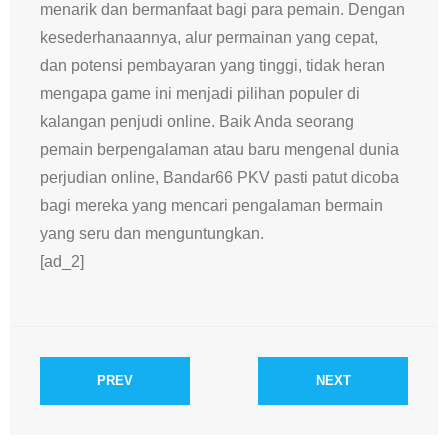
menarik dan bermanfaat bagi para pemain. Dengan
kesederhanaannya, alur permainan yang cepat,
dan potensi pembayaran yang tinggi, tidak heran
mengapa game ini menjadi pilihan populer di
kalangan penjudi online. Baik Anda seorang
pemain berpengalaman atau baru mengenal dunia
perjudian online, Bandar66 PKV pasti patut dicoba
bagi mereka yang mencari pengalaman bermain
yang seru dan menguntungkan.
[ad_2]
PREV
NEXT