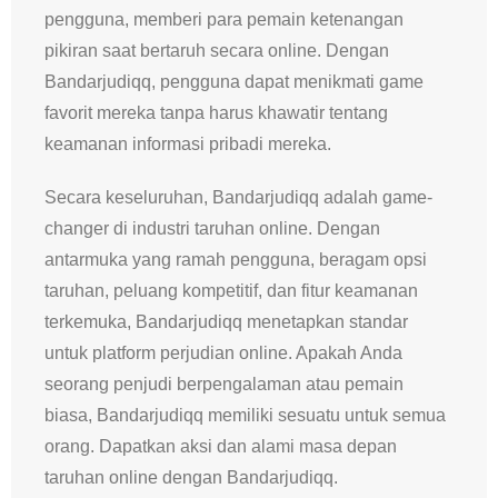
pengguna, memberi para pemain ketenangan
pikiran saat bertaruh secara online. Dengan
Bandarjudiqq, pengguna dapat menikmati game
favorit mereka tanpa harus khawatir tentang
keamanan informasi pribadi mereka.
Secara keseluruhan, Bandarjudiqq adalah game-
changer di industri taruhan online. Dengan
antarmuka yang ramah pengguna, beragam opsi
taruhan, peluang kompetitif, dan fitur keamanan
terkemuka, Bandarjudiqq menetapkan standar
untuk platform perjudian online. Apakah Anda
seorang penjudi berpengalaman atau pemain
biasa, Bandarjudiqq memiliki sesuatu untuk semua
orang. Dapatkan aksi dan alami masa depan
taruhan online dengan Bandarjudiqq.