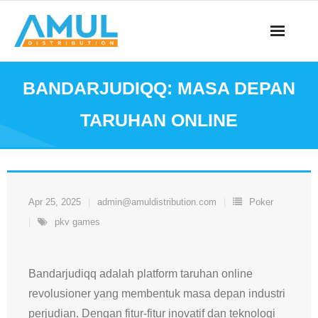
Skip
to
content
BANDARJUDIQQ: MASA DEPAN
TARUHAN ONLINE
Apr 25, 2025
admin@amuldistribution.com
Poker
pkv games
Bandarjudiqq adalah platform taruhan online
revolusioner yang membentuk masa depan industri
perjudian. Dengan fitur-fitur inovatif dan teknologi