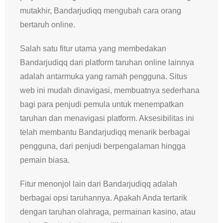
mutakhir, Bandarjudiqq mengubah cara orang
bertaruh online.
Salah satu fitur utama yang membedakan
Bandarjudiqq dari platform taruhan online lainnya
adalah antarmuka yang ramah pengguna. Situs
web ini mudah dinavigasi, membuatnya sederhana
bagi para penjudi pemula untuk menempatkan
taruhan dan menavigasi platform. Aksesibilitas ini
telah membantu Bandarjudiqq menarik berbagai
pengguna, dari penjudi berpengalaman hingga
pemain biasa.
Fitur menonjol lain dari Bandarjudiqq adalah
berbagai opsi taruhannya. Apakah Anda tertarik
dengan taruhan olahraga, permainan kasino, atau