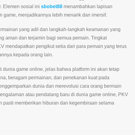
 Elemen sosial ini
sbobet88
menambahkan lapisan
 game, menjadikannya lebih menarik dan imersif.
permainan yang adil dan langkah-langkah keamanan yang
ng aman dan terjamin bagi semua pemain. Tingkat
 mendapatkan pengikut setia dari para pemain yang terus
annya kepada orang lain.
unia game online, jelas bahwa platform ini akan tetap
na, beragam permainan, dan penekanan kuat pada
enggemparkan dunia dan merevolusi cara orang bermain
pengalaman atau pendatang baru di dunia game online, PKV
 pasti memberikan hiburan dan kegembiraan selama