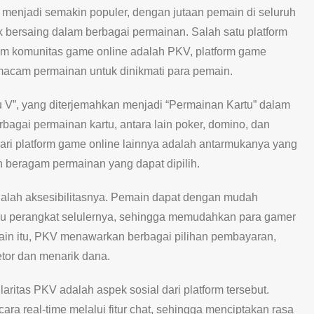
 menjadi semakin populer, dengan jutaan pemain di seluruh
k bersaing dalam berbagai permainan. Salah satu platform
lam komunitas game online adalah PKV, platform game
macam permainan untuk dinikmati para pemain.
u V”, yang diterjemahkan menjadi “Permainan Kartu” dalam
rbagai permainan kartu, antara lain poker, domino, dan
i platform game online lainnya adalah antarmukanya yang
 beragam permainan yang dapat dipilih.
alah aksesibilitasnya. Pemain dapat dengan mudah
atau perangkat selulernya, sehingga memudahkan para gamer
lain itu, PKV menawarkan berbagai pilihan pembayaran,
or dan menarik dana.
laritas PKV adalah aspek sosial dari platform tersebut.
ara real-time melalui fitur chat, sehingga menciptakan rasa