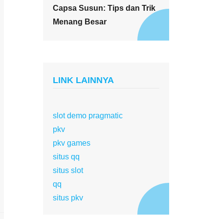
Capsa Susun: Tips dan Trik
Menang Besar
LINK LAINNYA
slot demo pragmatic
pkv
pkv games
situs qq
situs slot
qq
situs pkv