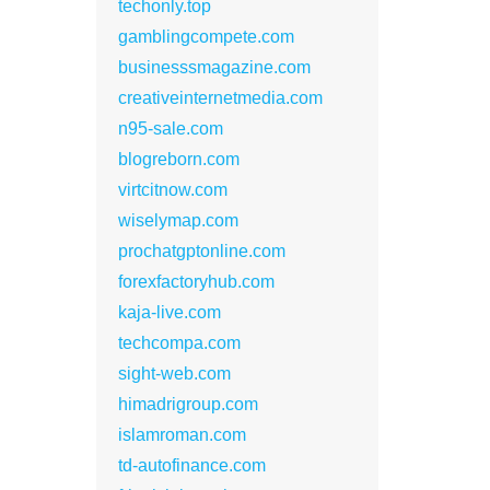
techonly.top
gamblingcompete.com
businesssmagazine.com
creativeinternetmedia.com
n95-sale.com
blogreborn.com
virtcitnow.com
wiselymap.com
prochatgptonline.com
forexfactoryhub.com
kaja-live.com
techcompa.com
sight-web.com
himadrigroup.com
islamroman.com
td-autofinance.com