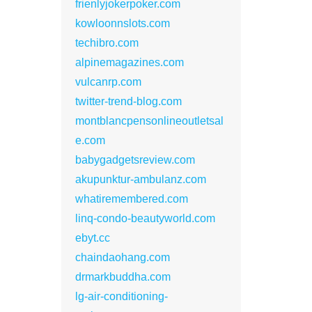
frienlyjokerpoker.com
kowloonnslots.com
techibro.com
alpinemagazines.com
vulcanrp.com
twitter-trend-blog.com
montblancpensonlineoutletsal
e.com
babygadgetsreview.com
akupunktur-ambulanz.com
whatiremembered.com
linq-condo-beautyworld.com
ebyt.cc
chaindaohang.com
drmarkbuddha.com
lg-air-conditioning-