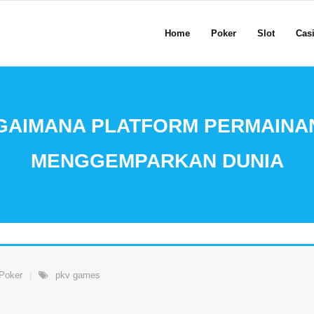
Home
Poker
Slot
Cas
GAIMANA PLATFORM PERMAINAN
MENGGEMPARKAN DUNIA
Poker
pkv games