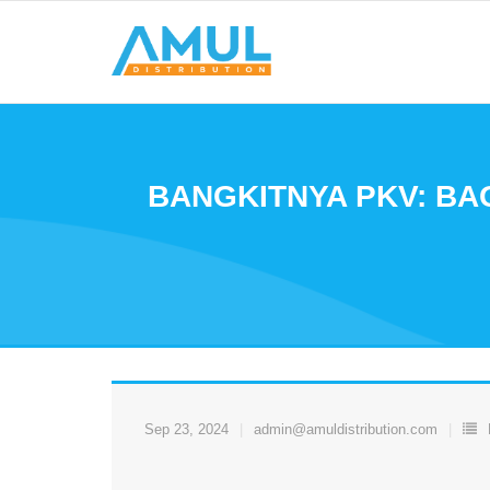
Skip
to
content
BANGKITNYA PKV: BA
Sep 23, 2024
admin@amuldistribution.com