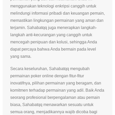
menggunakan teknologi enkripsi canggih untuk
melindungi informasi pribadi dan keuangan pemain,
memastikan lingkungan permainan yang aman dan
terjamin. Sahabatqq juga menerapkan langkah-
langkah anti-kecurangan yang canggih untuk
mencegah penipuan dan kolusi, sehingga Anda
dapat percaya bahwa Anda bermain pada level
yang sama.
Secara keseluruhan, Sahabatqq mengubah
permainan poker online dengan fitur-fitur
inovatifnya, pilihan permainan yang beragam, dan
komitmen terhadap permainan yang adil. Baik Anda
seorang profesional berpengalaman atau pemain
biasa, Sahabatqq menawarkan sesuatu untuk
semua orang, menjadikannya wajib dicoba bagi