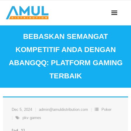
Skip
to
content
BEBASKAN SEMANGAT
KOMPETITIF ANDA DENGAN
ABANGQQ: PLATFORM GAMING
TERBAIK
Dec 5, 2024
admin@amuldistribution.com
Poker
pkv games
[ad_1]