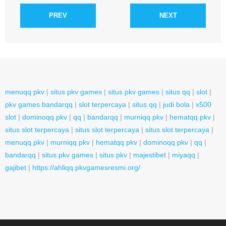
PREV
NEXT
menuqq pkv
|
situs pkv games
|
situs pkv games
|
situs qq
|
slot
|
pkv games bandarqq
|
slot terpercaya
|
situs qq
|
judi bola
|
x500
slot
|
dominoqq pkv
|
qq
|
bandarqq
|
murniqq pkv
|
hematqq pkv
|
situs slot terpercaya
|
situs slot terpercaya
|
situs slot terpercaya
|
menuqq pkv
|
murniqq pkv
|
hematqq pkv
|
dominoqq pkv
|
qq
|
bandarqq
|
situs pkv games
|
situs pkv
|
majestibet
|
miyaqq
|
gajibet
|
https://ahliqq.pkvgamesresmi.org/