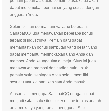
pemain papan atas atau pemain biasa, Anda akan
dapat menemukan permainan yang sesuai dengan
anggaran Anda.
Selain pilihan permainannya yang beragam,
SahabatQQ juga menawarkan beberapa bonus
terbaik di industrinya. Pemain baru dapat
memanfaatkan bonus sambutan yang besar, yang
dapat membantu meningkatkan uang Anda dan
memberi Anda keunggulan di meja. Situs ini juga
menawarkan promosi dan hadiah rutin untuk
pemain setia, sehingga Anda selalu memiliki
sesuatu untuk dinantikan saat Anda masuk.
Alasan lain mengapa SahabatQQ dengan cepat
menjadi salah satu situs poker online teratas adalah
antarmukanya yang ramah pengguna. Situs ini