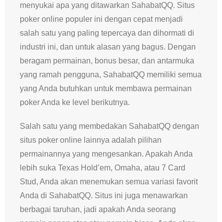
menyukai apa yang ditawarkan SahabatQQ. Situs
poker online populer ini dengan cepat menjadi
salah satu yang paling tepercaya dan dihormati di
industri ini, dan untuk alasan yang bagus. Dengan
beragam permainan, bonus besar, dan antarmuka
yang ramah pengguna, SahabatQQ memiliki semua
yang Anda butuhkan untuk membawa permainan
poker Anda ke level berikutnya.
Salah satu yang membedakan SahabatQQ dengan
situs poker online lainnya adalah pilihan
permainannya yang mengesankan. Apakah Anda
lebih suka Texas Hold’em, Omaha, atau 7 Card
Stud, Anda akan menemukan semua variasi favorit
Anda di SahabatQQ. Situs ini juga menawarkan
berbagai taruhan, jadi apakah Anda seorang