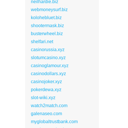
neilhardie.biz
webmoneysurf.biz
kolohebluet.biz
shootermask.biz
busterwheel.biz
shelfari.net
casinorussia.xyz
slotumcasino.xyz
casinoglamour.xyz
casinodollars.xyz
casinojoker.xyz
pokerdewa.xyz
slot-wiki.xyz
watch2match.com
galenaseo.com
myglobaltrustbank.com