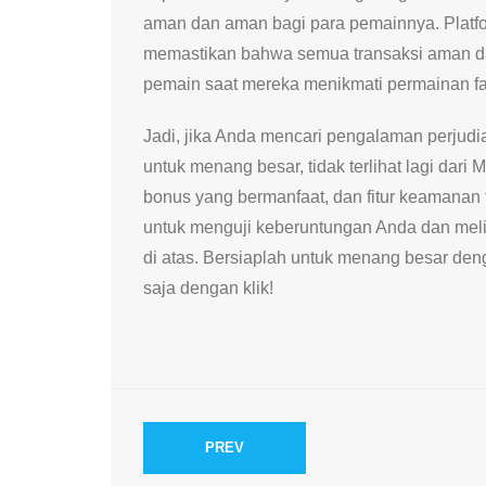
aman dan aman bagi para pemainnya. Platfo
memastikan bahwa semua transaksi aman da
pemain saat mereka menikmati permainan fa
Jadi, jika Anda mencari pengalaman perjud
untuk menang besar, tidak terlihat lagi da
bonus yang bermanfaat, dan fitur keamana
untuk menguji keberuntungan Anda dan meli
di atas. Bersiaplah untuk menang besar de
saja dengan klik!
PREV