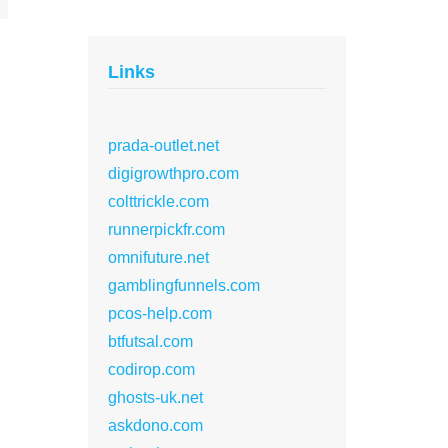
Links
prada-outlet.net
digigrowthpro.com
colttrickle.com
runnerpickfr.com
omnifuture.net
gamblingfunnels.com
pcos-help.com
btfutsal.com
codirop.com
ghosts-uk.net
askdono.com