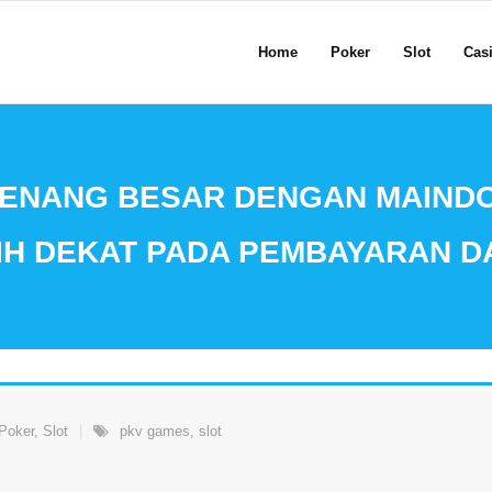
Home
Poker
Slot
Cas
MENANG BESAR DENGAN MAIND
IH DEKAT PADA PEMBAYARAN D
Poker
,
Slot
pkv games
,
slot