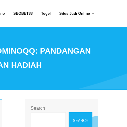
ino
SBOBET88
Togel
Situs Judi Online
OMINOQQ: PANDANGAN
AN HADIAH
Search
SEARCH