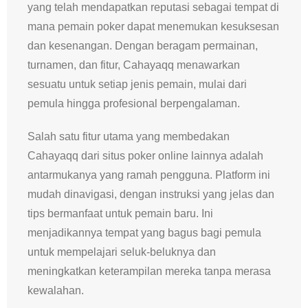
yang telah mendapatkan reputasi sebagai tempat di
mana pemain poker dapat menemukan kesuksesan
dan kesenangan. Dengan beragam permainan,
turnamen, dan fitur, Cahayaqq menawarkan
sesuatu untuk setiap jenis pemain, mulai dari
pemula hingga profesional berpengalaman.
Salah satu fitur utama yang membedakan
Cahayaqq dari situs poker online lainnya adalah
antarmukanya yang ramah pengguna. Platform ini
mudah dinavigasi, dengan instruksi yang jelas dan
tips bermanfaat untuk pemain baru. Ini
menjadikannya tempat yang bagus bagi pemula
untuk mempelajari seluk-beluknya dan
meningkatkan keterampilan mereka tanpa merasa
kewalahan.