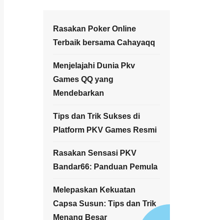
Rasakan Poker Online
Terbaik bersama Cahayaqq
Menjelajahi Dunia Pkv
Games QQ yang
Mendebarkan
Tips dan Trik Sukses di
Platform PKV Games Resmi
Rasakan Sensasi PKV
Bandar66: Panduan Pemula
Melepaskan Kekuatan
Capsa Susun: Tips dan Trik
Menang Besar