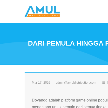
Skip
to
content
DARI PEMULA HINGGA
Mar 17, 2026
admin@amuldistribution.com
Doyanqq adalah platform game online pop
menantang untuk pemain dari semua tingkat