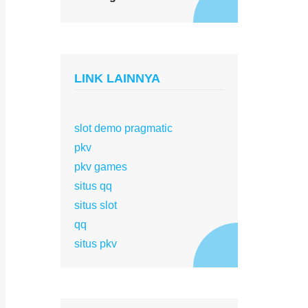
LINK LAINNYA
slot demo pragmatic
pkv
pkv games
situs qq
situs slot
qq
situs pkv