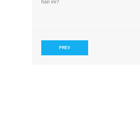
hari ini?
PREV