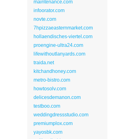
maintenance.com
infoorator.com
novte.com
7hpizzaeasternmarket.com
hollaendisches-viertel.com
proengine-ultra24.com
lifewithoutlanyards.com
traida.net
kitchandhoney.com
metro-bistro.com
howtosolv.com
delicesdemanon.com
testboo.com
weddingdressstudio.com
premiumplox.com
yayosbk.com