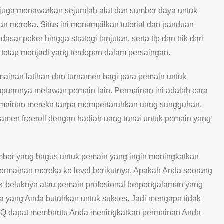
uga menawarkan sejumlah alat dan sumber daya untuk
 mereka. Situs ini menampilkan tutorial dan panduan
sar poker hingga strategi lanjutan, serta tip dan trik dari
tetap menjadi yang terdepan dalam persaingan.
inan latihan dan turnamen bagi para pemain untuk
uannya melawan pemain lain. Permainan ini adalah cara
ermainan mereka tanpa mempertaruhkan uang sungguhan,
namen freeroll dengan hadiah uang tunai untuk pemain yang
ber yang bagus untuk pemain yang ingin meningkatkan
rmainan mereka ke level berikutnya. Apakah Anda seorang
k-beluknya atau pemain profesional berpengalaman yang
ua yang Anda butuhkan untuk sukses. Jadi mengapa tidak
QQ dapat membantu Anda meningkatkan permainan Anda