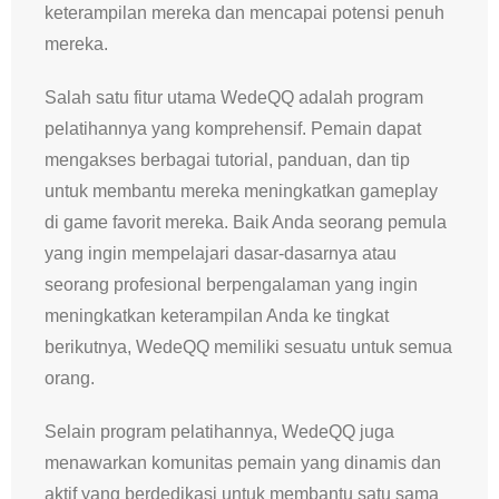
keterampilan mereka dan mencapai potensi penuh
mereka.
Salah satu fitur utama WedeQQ adalah program
pelatihannya yang komprehensif. Pemain dapat
mengakses berbagai tutorial, panduan, dan tip
untuk membantu mereka meningkatkan gameplay
di game favorit mereka. Baik Anda seorang pemula
yang ingin mempelajari dasar-dasarnya atau
seorang profesional berpengalaman yang ingin
meningkatkan keterampilan Anda ke tingkat
berikutnya, WedeQQ memiliki sesuatu untuk semua
orang.
Selain program pelatihannya, WedeQQ juga
menawarkan komunitas pemain yang dinamis dan
aktif yang berdedikasi untuk membantu satu sama