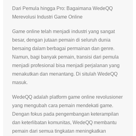
Dari Pemula hingga Pro: Bagaimana WedeQQ
Merevolusi Industri Game Online
Game online telah menjadi industri yang sangat
besar, dengan jutaan pemain di seluruh dunia
bersaing dalam berbagai permainan dan genre.
Namun, bagi banyak pemain, transisi dari pemula
menjadi profesional bisa menjadi perjalanan yang
menakutkan dan menantang. Di situlah WedeQQ
masuk.
WedeQQ adalah platform game online revolusioner
yang mengubah cara pemain mendekati game.
Dengan fokus pada pengembangan keterampilan
dan keterlibatan komunitas, WedeQQ membantu
pemain dari semua tingkatan meningkatkan