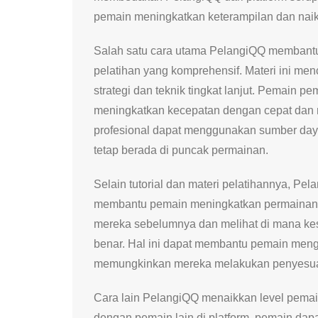
pemain meningkatkan keterampilan dan naik 
Salah satu cara utama PelangiQQ membantu p
pelatihan yang komprehensif. Materi ini men
strategi dan teknik tingkat lanjut. Pemain 
meningkatkan kecepatan dengan cepat dan m
profesional dapat menggunakan sumber day
tetap berada di puncak permainan.
Selain tutorial dan materi pelatihannya, Pe
membantu pemain meningkatkan permainann
mereka sebelumnya dan melihat di mana ke
benar. Hal ini dapat membantu pemain mengi
memungkinkan mereka melakukan penyesuai
Cara lain PelangiQQ menaikkan level pema
dengan pemain lain di platform, pemain dapat