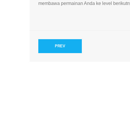
membawa permainan Anda ke level berikutn
PREV