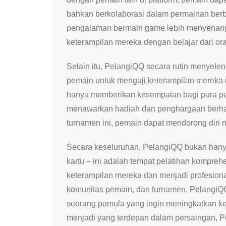
bahkan berkolaborasi dalam permainan berb
pengalaman bermain game lebih menyenang
keterampilan mereka dengan belajar dari ora
Selain itu, PelangiQQ secara rutin menyel
pemain untuk menguji keterampilan mereka m
hanya memberikan kesempatan bagi para pe
menawarkan hadiah dan penghargaan berhar
turnamen ini, pemain dapat mendorong diri m
Secara keseluruhan, PelangiQQ bukan hany
kartu – ini adalah tempat pelatihan kompreh
keterampilan mereka dan menjadi profesional. 
komunitas pemain, dan turnamen, PelangiQQ
seorang pemula yang ingin meningkatkan ket
menjadi yang terdepan dalam persaingan, 