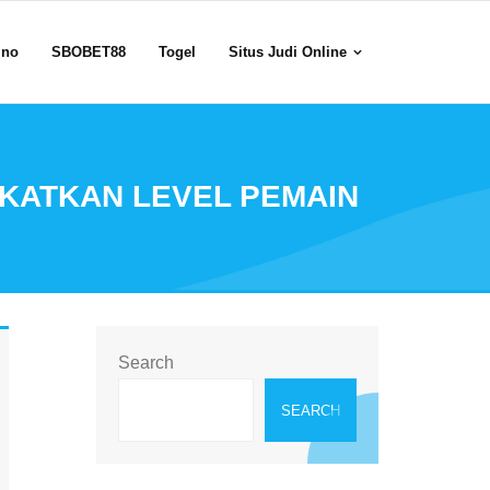
ino
SBOBET88
Togel
Situs Judi Online
GKATKAN LEVEL PEMAIN
Search
SEARCH