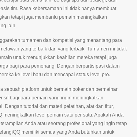
asis tim. Rasa kebersamaan ini tidak hanya membuat
kan tetapi juga membantu pemain meningkatkan
ng lain.
enggarakan turnamen dan kompetisi yang menantang para
elawan yang terbaik dari yang terbaik. Turnamen ini tidak
main untuk menunjukkan keahlian mereka tetapi juga
ga bagi para pemenang. Dengan berpartisipasi dalam
ereka ke level baru dan mencapai status level pro.
a sebuah platform untuk bermain poker dan permainan
ensif bagi para pemain yang ingin meningkatkan
Dengan tutorial dan materi pelatihan, alat dan fitur,
 meningkatkan level pemain satu per satu. Apakah Anda
erampilan Anda atau seorang profesional yang ingin tetap
PelangiQQ memiliki semua yang Anda butuhkan untuk