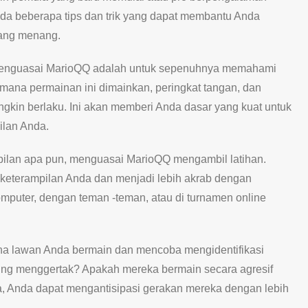
da beberapa tips dan trik yang dapat membantu Anda
ang menang.
k menguasai MarioQQ adalah untuk sepenuhnya memahami
mana permainan ini dimainkan, peringkat tangan, dan
ngkin berlaku. Ini akan memberi Anda dasar yang kuat untuk
ilan Anda.
ampilan apa pun, menguasai MarioQQ mengambil latihan.
keterampilan Anda dan menjadi lebih akrab dengan
puter, dengan teman -teman, atau di turnamen online
ana lawan Anda bermain dan mencoba mengidentifikasi
ng menggertak? Apakah mereka bermain secara agresif
, Anda dapat mengantisipasi gerakan mereka dengan lebih