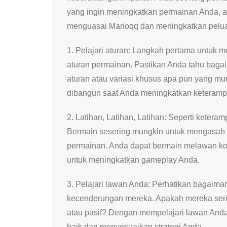
yang ingin meningkatkan permainan Anda, a
menguasai Marioqq dan meningkatkan pelu
1. Pelajari aturan: Langkah pertama untu
aturan permainan. Pastikan Anda tahu bagai
aturan atau variasi khusus apa pun yang mu
dibangun saat Anda meningkatkan keteramp
2. Latihan, Latihan, Latihan: Seperti keter
Bermain sesering mungkin untuk mengasah 
permainan. Anda dapat bermain melawan kom
untuk meningkatkan gameplay Anda.
3. Pelajari lawan Anda: Perhatikan bagaim
kecenderungan mereka. Apakah mereka seri
atau pasif? Dengan mempelajari lawan Anda
baik dan menyesuaikan strategi Anda.