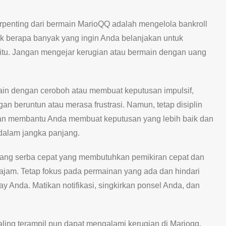
erpenting dari bermain MarioQQ adalah mengelola bankroll
uk berapa banyak yang ingin Anda belanjakan untuk
itu. Jangan mengejar kerugian atau bermain dengan uang
main dengan ceroboh atau membuat keputusan impulsif,
n beruntun atau merasa frustrasi. Namun, tetap disiplin
kan membantu Anda membuat keputusan yang lebih baik dan
alam jangka panjang.
yang serba cepat yang membutuhkan pemikiran cepat dan
ajam. Tetap fokus pada permainan yang ada dan hindari
Anda. Matikan notifikasi, singkirkan ponsel Anda, dan
aling terampil pun dapat mengalami kerugian di Marioqq.