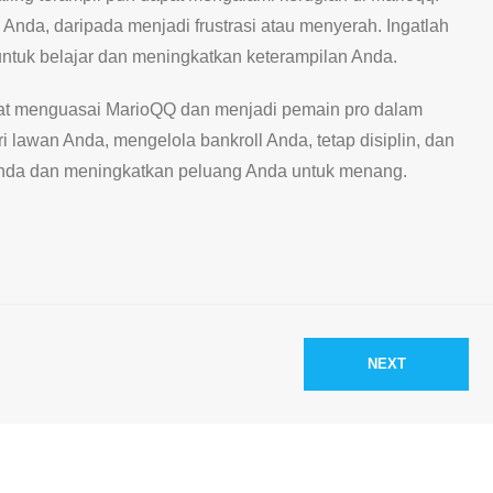
 Anda, daripada menjadi frustrasi atau menyerah. Ingatlah
ntuk belajar dan meningkatkan keterampilan Anda.
dapat menguasai MarioQQ dan menjadi pemain pro dalam
ari lawan Anda, mengelola bankroll Anda, tetap disiplin, dan
Anda dan meningkatkan peluang Anda untuk menang.
NEXT