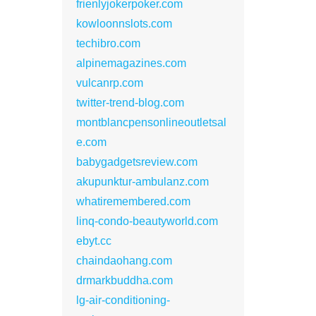
frienlyjokerpoker.com
kowloonnslots.com
techibro.com
alpinemagazines.com
vulcanrp.com
twitter-trend-blog.com
montblancpensonlineoutletsal
e.com
babygadgetsreview.com
akupunktur-ambulanz.com
whatiremembered.com
linq-condo-beautyworld.com
ebyt.cc
chaindaohang.com
drmarkbuddha.com
lg-air-conditioning-