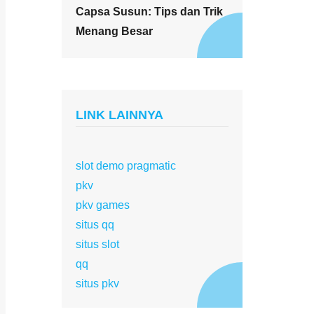
Capsa Susun: Tips dan Trik
Menang Besar
LINK LAINNYA
slot demo pragmatic
pkv
pkv games
situs qq
situs slot
qq
situs pkv