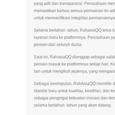
yang adil dan transparansi. Perusahaan me
memastikan bahwa semua permainan itu adil
untuk memverifikasi integritas permainannya
Selama bertahun -tahun, RahasiaQQ terus 
layanan baru ke platformnya. Perusahaan j
pemain dari seluruh dunia.
Saat ini, RahasiaQQ dianggap sebagai salah
pemain masuk ke platformnya setiap hari. K
lain untuk mengikuti jejaknya, yang mengara
Sebagai kesimpulan, RahAsiaQQ memiliki da
standar baru untuk kualitas, keadilan, dan 
sebagai pengingat kekuatan inovasi dan ded
selama bertahun -tahun yang akan datang.