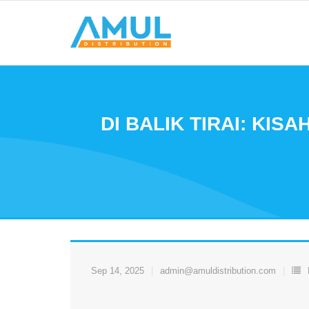
Skip
to
content
DI BALIK TIRAI: KI
Sep 14, 2025
admin@amuldistribution.com