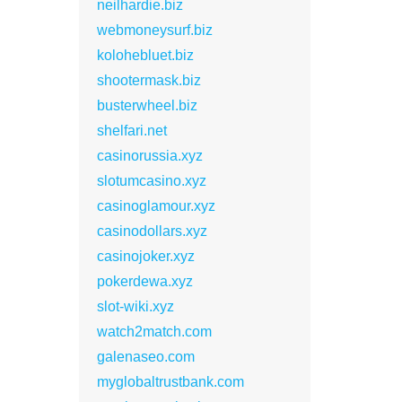
neilhardie.biz
webmoneysurf.biz
kolohebluet.biz
shootermask.biz
busterwheel.biz
shelfari.net
casinorussia.xyz
slotumcasino.xyz
casinoglamour.xyz
casinodollars.xyz
casinojoker.xyz
pokerdewa.xyz
slot-wiki.xyz
watch2match.com
galenaseo.com
myglobaltrustbank.com