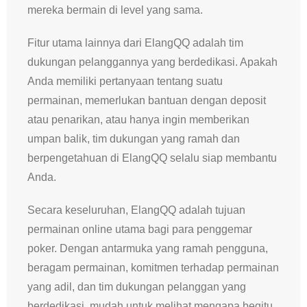
mereka bermain di level yang sama.
Fitur utama lainnya dari ElangQQ adalah tim
dukungan pelanggannya yang berdedikasi. Apakah
Anda memiliki pertanyaan tentang suatu
permainan, memerlukan bantuan dengan deposit
atau penarikan, atau hanya ingin memberikan
umpan balik, tim dukungan yang ramah dan
berpengetahuan di ElangQQ selalu siap membantu
Anda.
Secara keseluruhan, ElangQQ adalah tujuan
permainan online utama bagi para penggemar
poker. Dengan antarmuka yang ramah pengguna,
beragam permainan, komitmen terhadap permainan
yang adil, dan tim dukungan pelanggan yang
berdedikasi, mudah untuk melihat mengapa begitu