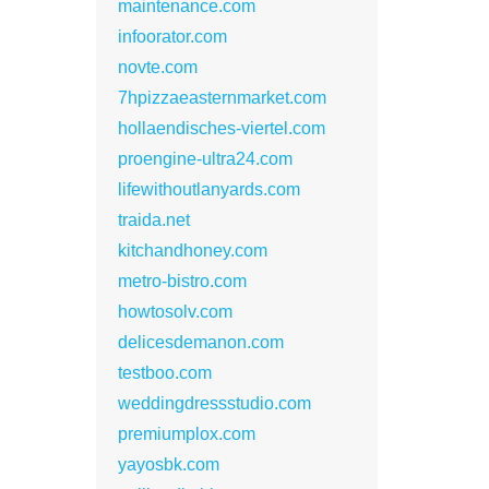
maintenance.com
infoorator.com
novte.com
7hpizzaeasternmarket.com
hollaendisches-viertel.com
proengine-ultra24.com
lifewithoutlanyards.com
traida.net
kitchandhoney.com
metro-bistro.com
howtosolv.com
delicesdemanon.com
testboo.com
weddingdressstudio.com
premiumplox.com
yayosbk.com