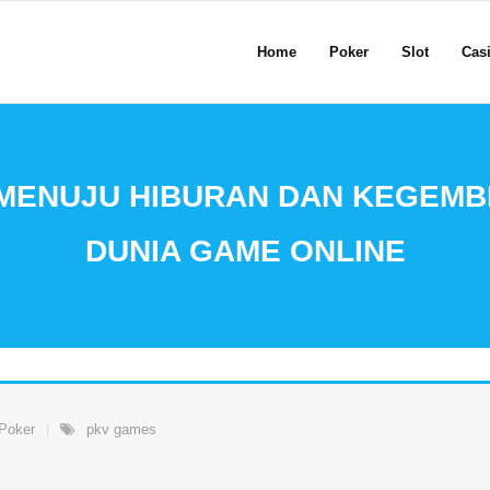
Home
Poker
Slot
Cas
 MENUJU HIBURAN DAN KEGEMBI
DUNIA GAME ONLINE
Poker
pkv games