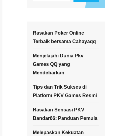
Rasakan Poker Online
Terbaik bersama Cahayaqq
Menjelajahi Dunia Pkv
Games QQ yang
Mendebarkan
Tips dan Trik Sukses di
Platform PKV Games Resmi
Rasakan Sensasi PKV
Bandar66: Panduan Pemula
Melepaskan Kekuatan