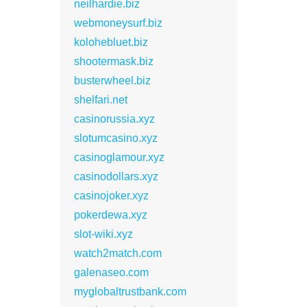
neilhardie.biz
webmoneysurf.biz
kolohebluet.biz
shootermask.biz
busterwheel.biz
shelfari.net
casinorussia.xyz
slotumcasino.xyz
casinoglamour.xyz
casinodollars.xyz
casinojoker.xyz
pokerdewa.xyz
slot-wiki.xyz
watch2match.com
galenaseo.com
myglobaltrustbank.com