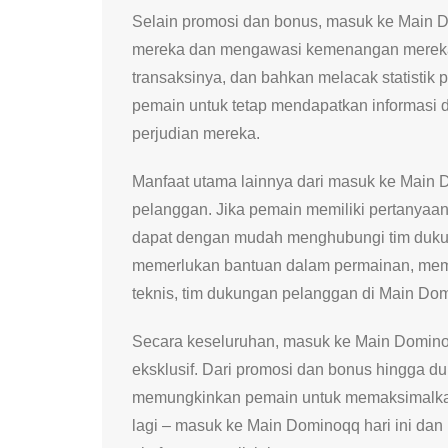
Selain promosi dan bonus, masuk ke Main
mereka dan mengawasi kemenangan mereka.
transaksinya, dan bahkan melacak statistik
pemain untuk tetap mendapatkan informasi da
perjudian mereka.
Manfaat utama lainnya dari masuk ke Mai
pelanggan. Jika pemain memiliki pertanyaa
dapat dengan mudah menghubungi tim duku
memerlukan bantuan dalam permainan, memi
teknis, tim dukungan pelanggan di Main Do
Secara keseluruhan, masuk ke Main Domino
eksklusif. Dari promosi dan bonus hingga 
memungkinkan pemain untuk memaksimalkan 
lagi – masuk ke Main Dominoqq hari ini dan