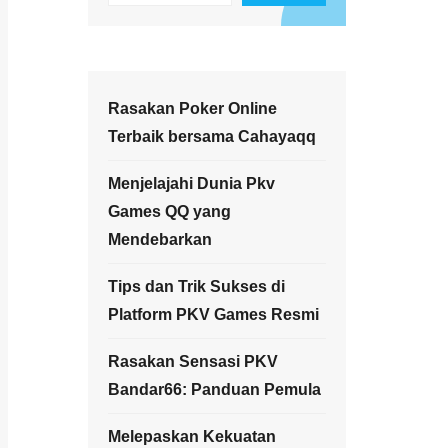
Rasakan Poker Online
Terbaik bersama Cahayaqq
Menjelajahi Dunia Pkv
Games QQ yang
Mendebarkan
Tips dan Trik Sukses di
Platform PKV Games Resmi
Rasakan Sensasi PKV
Bandar66: Panduan Pemula
Melepaskan Kekuatan