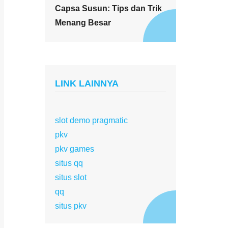
Capsa Susun: Tips dan Trik
Menang Besar
LINK LAINNYA
slot demo pragmatic
pkv
pkv games
situs qq
situs slot
qq
situs pkv