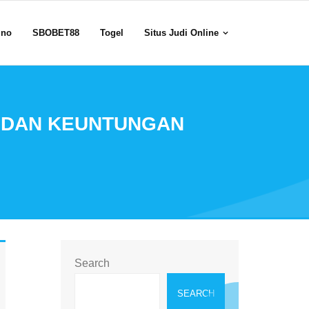
ino
SBOBET88
Togel
Situs Judi Online
R DAN KEUNTUNGAN
Search
SEARCH