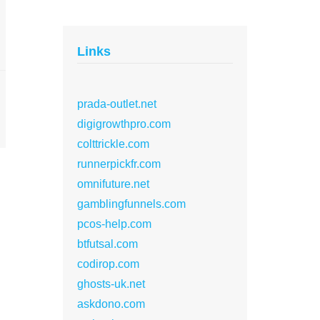
Links
prada-outlet.net
digigrowthpro.com
colttrickle.com
runnerpickfr.com
omnifuture.net
gamblingfunnels.com
pcos-help.com
btfutsal.com
codirop.com
ghosts-uk.net
askdono.com