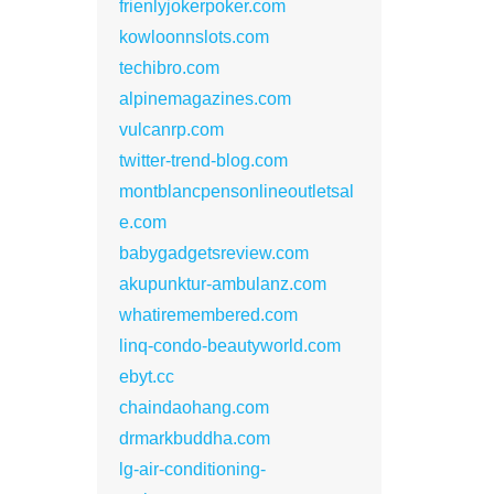
frienlyjokerpoker.com
kowloonnslots.com
techibro.com
alpinemagazines.com
vulcanrp.com
twitter-trend-blog.com
montblancpensonlineoutletsal
e.com
babygadgetsreview.com
akupunktur-ambulanz.com
whatiremembered.com
linq-condo-beautyworld.com
ebyt.cc
chaindaohang.com
drmarkbuddha.com
lg-air-conditioning-