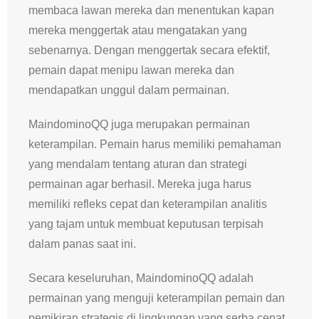
membaca lawan mereka dan menentukan kapan
mereka menggertak atau mengatakan yang
sebenarnya. Dengan menggertak secara efektif,
pemain dapat menipu lawan mereka dan
mendapatkan unggul dalam permainan.
MaindominoQQ juga merupakan permainan
keterampilan. Pemain harus memiliki pemahaman
yang mendalam tentang aturan dan strategi
permainan agar berhasil. Mereka juga harus
memiliki refleks cepat dan keterampilan analitis
yang tajam untuk membuat keputusan terpisah
dalam panas saat ini.
Secara keseluruhan, MaindominoQQ adalah
permainan yang menguji keterampilan pemain dan
pemikiran strategis di lingkungan yang serba cepat