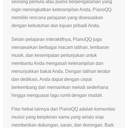
seorang pemula atau pianis berpengalaman yang
ingin meningkatkan keterampilan Anda, PianoQQ
memiliki rencana pelajaran yang disesuaikan
dengan kebutuhan dan tujuan pribadi Anda.
Selain pelajaran interaktifnya, PianoQQ juga
menawarkan berbagai macam latihan, lembaran
musik, dan kesempatan pertunjukan untuk
membantu Anda mengasah keterampilan dan
menunjukkan bakat Anda. Dengan latihan teratur
dan dedikasi, Anda dapat dengan cepat
berkembang dari memainkan melodi sederhana
hingga menguasai lagu rumit dengan mudah.
Fitur hebat lainnya dari PianoQQ adalah komunitas
musisi yang berpikiran sama yang selalu siap
memberikan dukungan, saran, dan dorongan. Baik