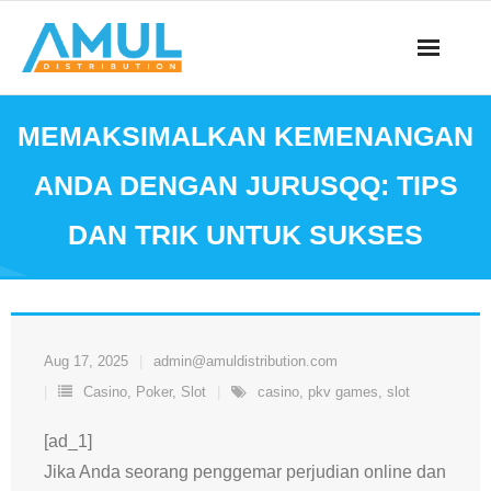
Skip
to
content
MEMAKSIMALKAN KEMENANGAN
ANDA DENGAN JURUSQQ: TIPS
DAN TRIK UNTUK SUKSES
Aug 17, 2025
admin@amuldistribution.com
Casino
,
Poker
,
Slot
casino
,
pkv games
,
slot
[ad_1]
Jika Anda seorang penggemar perjudian online dan