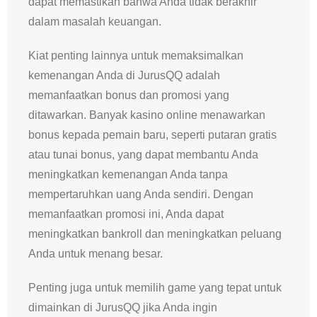
dapat memastikan bahwa Anda tidak berakhir
dalam masalah keuangan.
Kiat penting lainnya untuk memaksimalkan
kemenangan Anda di JurusQQ adalah
memanfaatkan bonus dan promosi yang
ditawarkan. Banyak kasino online menawarkan
bonus kepada pemain baru, seperti putaran gratis
atau tunai bonus, yang dapat membantu Anda
meningkatkan kemenangan Anda tanpa
mempertaruhkan uang Anda sendiri. Dengan
memanfaatkan promosi ini, Anda dapat
meningkatkan bankroll dan meningkatkan peluang
Anda untuk menang besar.
Penting juga untuk memilih game yang tepat untuk
dimainkan di JurusQQ jika Anda ingin