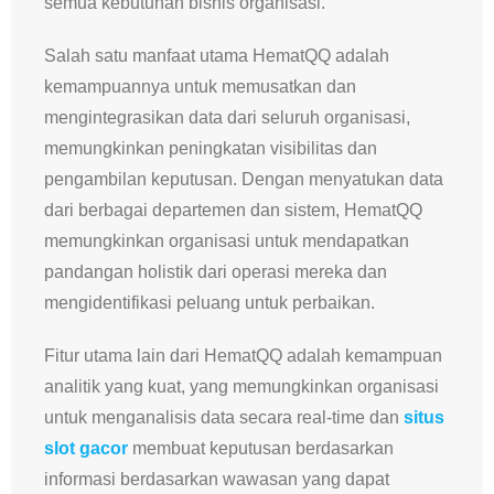
semua kebutuhan bisnis organisasi.
Salah satu manfaat utama HematQQ adalah
kemampuannya untuk memusatkan dan
mengintegrasikan data dari seluruh organisasi,
memungkinkan peningkatan visibilitas dan
pengambilan keputusan. Dengan menyatukan data
dari berbagai departemen dan sistem, HematQQ
memungkinkan organisasi untuk mendapatkan
pandangan holistik dari operasi mereka dan
mengidentifikasi peluang untuk perbaikan.
Fitur utama lain dari HematQQ adalah kemampuan
analitik yang kuat, yang memungkinkan organisasi
untuk menganalisis data secara real-time dan
situs
slot gacor
membuat keputusan berdasarkan
informasi berdasarkan wawasan yang dapat