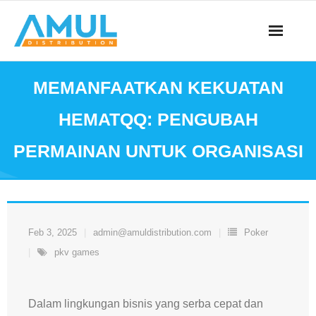
Skip
to
content
MEMANFAATKAN KEKUATAN
HEMATQQ: PENGUBAH
PERMAINAN UNTUK ORGANISASI
Feb 3, 2025
admin@amuldistribution.com
Poker
pkv games
Dalam lingkungan bisnis yang serba cepat dan