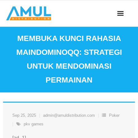
Skip
to
content
MEMBUKA KUNCI RAHASIA
MAINDOMINOQQ: STRATEGI
UNTUK MENDOMINASI
PERMAINAN
Sep 25, 2025
admin@amuldistribution.com
Poker
pkv games
[ad_1]