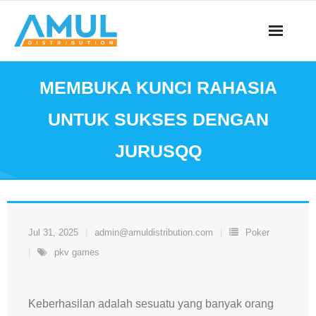
Skip
to
content
MEMBUKA KUNCI RAHASIA
UNTUK SUKSES DENGAN
JURUSQQ
Jul 31, 2025
admin@amuldistribution.com
Poker
pkv games
Keberhasilan adalah sesuatu yang banyak orang