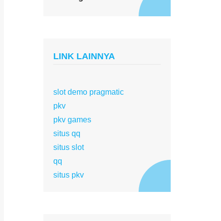
LINK LAINNYA
slot demo pragmatic
pkv
pkv games
situs qq
situs slot
qq
situs pkv