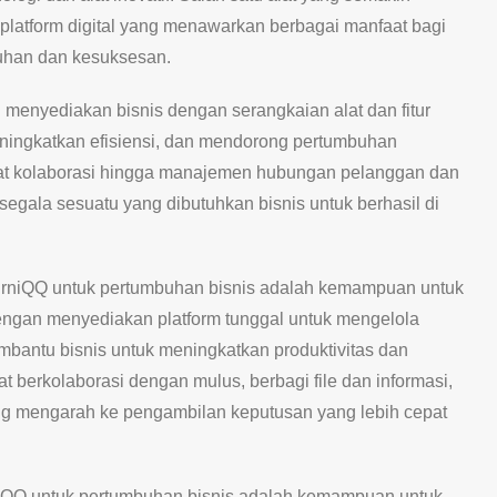
 platform digital yang menawarkan berbagai manfaat bagi
uhan dan kesuksesan.
menyediakan bisnis dengan serangkaian alat dan fitur
ingkatkan efisiensi, dan mendorong pertumbuhan
at kolaborasi hingga manajemen hubungan pelanggan dan
gala sesuatu yang dibutuhkan bisnis untuk berhasil di
rniQQ untuk pertumbuhan bisnis adalah kemampuan untuk
gan menyediakan platform tunggal untuk mengelola
bantu bisnis untuk meningkatkan produktivitas dan
t berkolaborasi dengan mulus, berbagi file dan informasi,
ng mengarah ke pengambilan keputusan yang lebih cepat
iQQ untuk pertumbuhan bisnis adalah kemampuan untuk