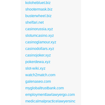
kolohebluet.biz
shootermask.biz
busterwheel.biz
shelfari.net
casinorussia.xyz
slotumcasino.xyz
casinoglamour.xyz
casinodollars.xyz
casinojoker.xyz
pokerdewa.xyz
slot-wiki.xyz
watch2match.com
galenaseo.com
myglobaltrustbank.com
employmentlawlawyergo.com
medicalmalpracticelawyersinc