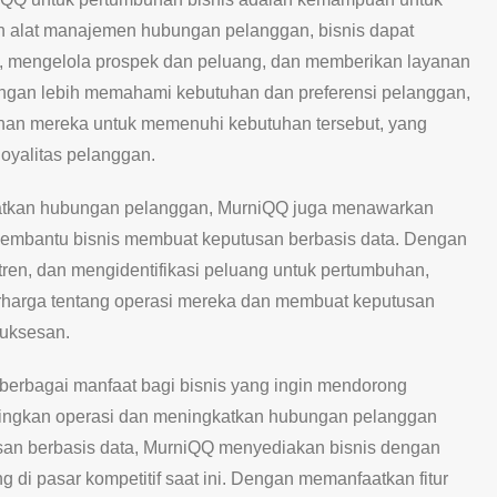
 alat manajemen hubungan pelanggan, bisnis dapat
, mengelola prospek dan peluang, dan memberikan layanan
engan lebih memahami kebutuhan dan preferensi pelanggan,
nan mereka untuk memenuhi kebutuhan tersebut, yang
oyalitas pelanggan.
atkan hubungan pelanggan, MurniQQ juga menawarkan
membantu bisnis membuat keputusan berbasis data. Dengan
tren, dan mengidentifikasi peluang untuk pertumbuhan,
harga tentang operasi mereka dan membuat keputusan
suksesan.
erbagai manfaat bagi bisnis yang ingin mendorong
ingkan operasi dan meningkatkan hubungan pelanggan
an berbasis data, MurniQQ menyediakan bisnis dengan
di pasar kompetitif saat ini. Dengan memanfaatkan fitur