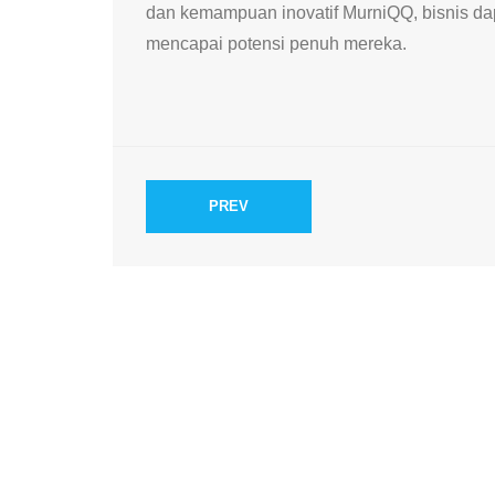
dan kemampuan inovatif MurniQQ, bisnis d
mencapai potensi penuh mereka.
PREV