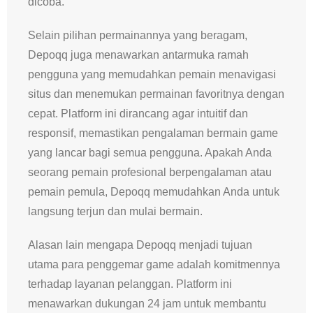
dicoba.
Selain pilihan permainannya yang beragam,
Depoqq juga menawarkan antarmuka ramah
pengguna yang memudahkan pemain menavigasi
situs dan menemukan permainan favoritnya dengan
cepat. Platform ini dirancang agar intuitif dan
responsif, memastikan pengalaman bermain game
yang lancar bagi semua pengguna. Apakah Anda
seorang pemain profesional berpengalaman atau
pemain pemula, Depoqq memudahkan Anda untuk
langsung terjun dan mulai bermain.
Alasan lain mengapa Depoqq menjadi tujuan
utama para penggemar game adalah komitmennya
terhadap layanan pelanggan. Platform ini
menawarkan dukungan 24 jam untuk membantu