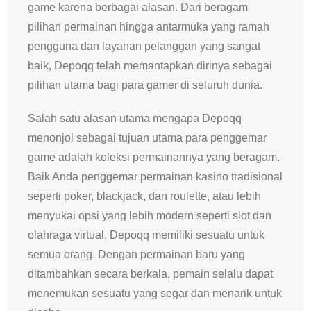
game karena berbagai alasan. Dari beragam
pilihan permainan hingga antarmuka yang ramah
pengguna dan layanan pelanggan yang sangat
baik, Depoqq telah memantapkan dirinya sebagai
pilihan utama bagi para gamer di seluruh dunia.
Salah satu alasan utama mengapa Depoqq
menonjol sebagai tujuan utama para penggemar
game adalah koleksi permainannya yang beragam.
Baik Anda penggemar permainan kasino tradisional
seperti poker, blackjack, dan roulette, atau lebih
menyukai opsi yang lebih modern seperti slot dan
olahraga virtual, Depoqq memiliki sesuatu untuk
semua orang. Dengan permainan baru yang
ditambahkan secara berkala, pemain selalu dapat
menemukan sesuatu yang segar dan menarik untuk