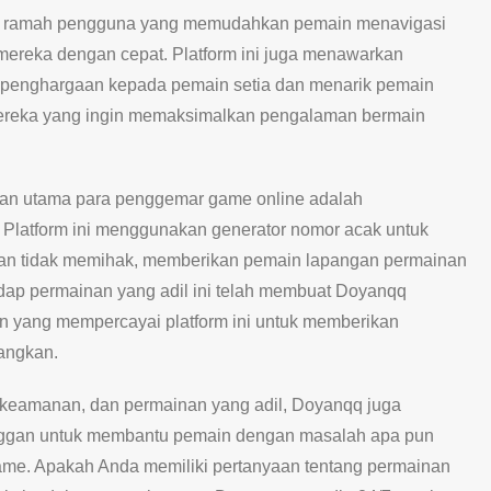
ka ramah pengguna yang memudahkan pemain menavigasi
mereka dengan cepat. Platform ini juga menawarkan
 penghargaan kepada pemain setia dan menarik pemain
 mereka yang ingin memaksimalkan pengalaman bermain
han utama para penggemar game online adalah
 Platform ini menggunakan generator nomor acak untuk
an tidak memihak, memberikan pemain lapangan permainan
adap permainan yang adil ini telah membuat Doyanqq
in yang mempercayai platform ini untuk memberikan
angkan.
 keamanan, dan permainan yang adil, Doyanqq juga
ggan untuk membantu pemain dengan masalah apa pun
ame. Apakah Anda memiliki pertanyaan tentang permainan