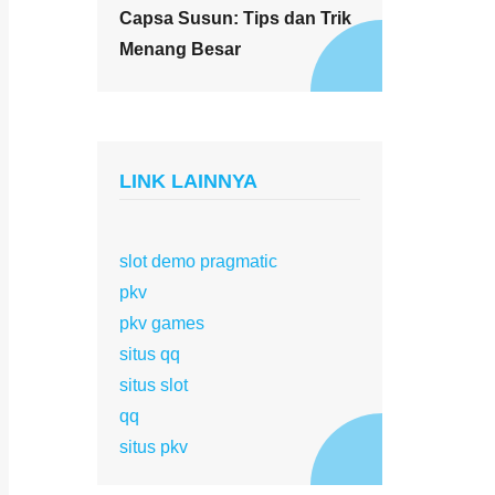
Capsa Susun: Tips dan Trik
Menang Besar
LINK LAINNYA
slot demo pragmatic
pkv
pkv games
situs qq
situs slot
qq
situs pkv