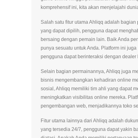
komprehensif ini, kita akan menjelajahi dun
Salah satu fitur utama Ahliqq adalah bagia
yang dapat dipilih, pengguna dapat mengha
bersaing dengan pemain lain. Baik Anda peng
punya sesuatu untuk Anda. Platform ini ju
pengguna dapat berinteraksi dengan dealer 
Selain bagian permainannya, Ahliqq juga 
bisnis mengembangkan kehadiran online m
sosial, Ahliqq memiliki tim ahli yang dapat
meningkatkan visibilitas online mereka. Pla
pengembangan web, menjadikannya toko ser
Fitur utama lainnya dari Ahliqq adalah du
yang tersedia 24/7, pengguna dapat yakin 
diatasi. Apakah Anda memiliki pertanyaan 