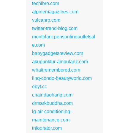
techibro.com
alpinemagazines.com
vulcanrp.com
twitter-trend-blog.com
montblancpensonlineoutletsal
e.com
babygadgetsreview.com
akupunktur-ambulanz.com
whatiremembered.com
linq-condo-beautyworld.com
ebyt.cc
chaindaohang.com
drmarkbuddha.com
lg-air-conditioning-
maintenance.com
infoorator.com