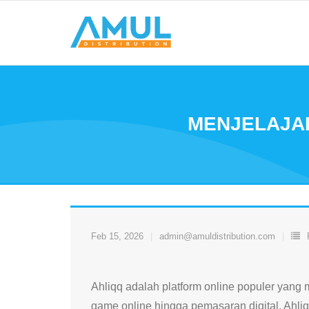
Skip
to
content
MENJELAJAH
Feb 15, 2026
admin@amuldistribution.com
Ahliqq adalah platform online populer yan
game online hingga pemasaran digital, Ahli