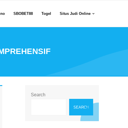
ino
SBOBET88
Togel
Situs Judi Online
OMPREHENSIF
Search
SEARCH