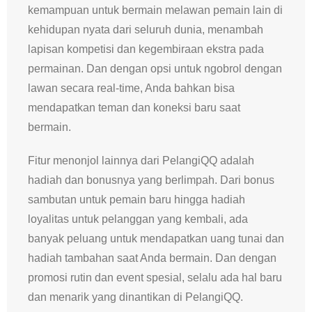
kemampuan untuk bermain melawan pemain lain di
kehidupan nyata dari seluruh dunia, menambah
lapisan kompetisi dan kegembiraan ekstra pada
permainan. Dan dengan opsi untuk ngobrol dengan
lawan secara real-time, Anda bahkan bisa
mendapatkan teman dan koneksi baru saat
bermain.
Fitur menonjol lainnya dari PelangiQQ adalah
hadiah dan bonusnya yang berlimpah. Dari bonus
sambutan untuk pemain baru hingga hadiah
loyalitas untuk pelanggan yang kembali, ada
banyak peluang untuk mendapatkan uang tunai dan
hadiah tambahan saat Anda bermain. Dan dengan
promosi rutin dan event spesial, selalu ada hal baru
dan menarik yang dinantikan di PelangiQQ.