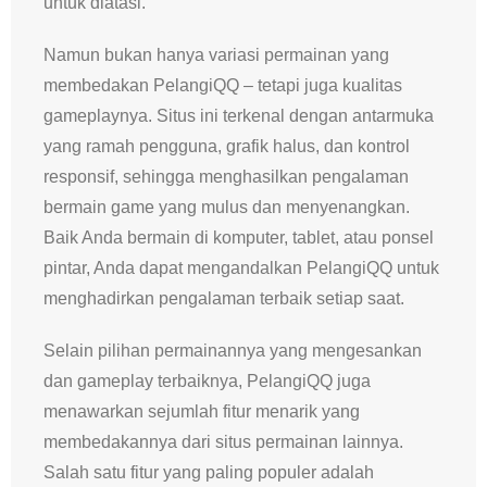
untuk diatasi.
Namun bukan hanya variasi permainan yang
membedakan PelangiQQ – tetapi juga kualitas
gameplaynya. Situs ini terkenal dengan antarmuka
yang ramah pengguna, grafik halus, dan kontrol
responsif, sehingga menghasilkan pengalaman
bermain game yang mulus dan menyenangkan.
Baik Anda bermain di komputer, tablet, atau ponsel
pintar, Anda dapat mengandalkan PelangiQQ untuk
menghadirkan pengalaman terbaik setiap saat.
Selain pilihan permainannya yang mengesankan
dan gameplay terbaiknya, PelangiQQ juga
menawarkan sejumlah fitur menarik yang
membedakannya dari situs permainan lainnya.
Salah satu fitur yang paling populer adalah