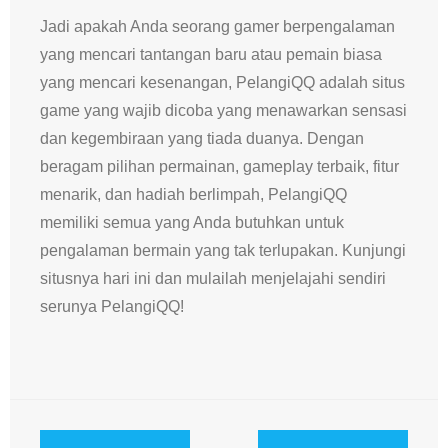
Jadi apakah Anda seorang gamer berpengalaman
yang mencari tantangan baru atau pemain biasa
yang mencari kesenangan, PelangiQQ adalah situs
game yang wajib dicoba yang menawarkan sensasi
dan kegembiraan yang tiada duanya. Dengan
beragam pilihan permainan, gameplay terbaik, fitur
menarik, dan hadiah berlimpah, PelangiQQ
memiliki semua yang Anda butuhkan untuk
pengalaman bermain yang tak terlupakan. Kunjungi
situsnya hari ini dan mulailah menjelajahi sendiri
serunya PelangiQQ!