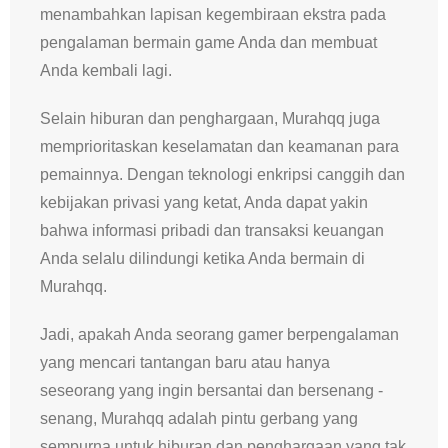
menambahkan lapisan kegembiraan ekstra pada
pengalaman bermain game Anda dan membuat
Anda kembali lagi.
Selain hiburan dan penghargaan, Murahqq juga
memprioritaskan keselamatan dan keamanan para
pemainnya. Dengan teknologi enkripsi canggih dan
kebijakan privasi yang ketat, Anda dapat yakin
bahwa informasi pribadi dan transaksi keuangan
Anda selalu dilindungi ketika Anda bermain di
Murahqq.
Jadi, apakah Anda seorang gamer berpengalaman
yang mencari tantangan baru atau hanya
seseorang yang ingin bersantai dan bersenang -
senang, Murahqq adalah pintu gerbang yang
sempurna untuk hiburan dan penghargaan yang tak