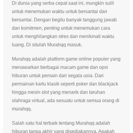
Di dunia yang serba cepat saat ini, mungkin sulit
untuk menemukan waktu untuk bersantai dan
bersantai. Dengan begitu banyak tanggung jawab
dan komitmen, penting untuk menemukan cara
untuk menghilangkan stres dan menikmati waktu
luang. Di situlah Murahqq masuk.
Murahqq adalah platform game online populer yang
menawarkan berbagai macam game dan opsi
hiburan untuk pemain dari segala usia. Dari
permainan kartu klasik seperti poker dan blackjack
hingga mesin slot yang menarik dan taruhan
olahraga virtual, ada sesuatu untuk semua orang di
murahqq.
Salah satu hal terbaik tentang Murahqq adalah
hiburan tanpa akhir yang disediakannya. Apakah