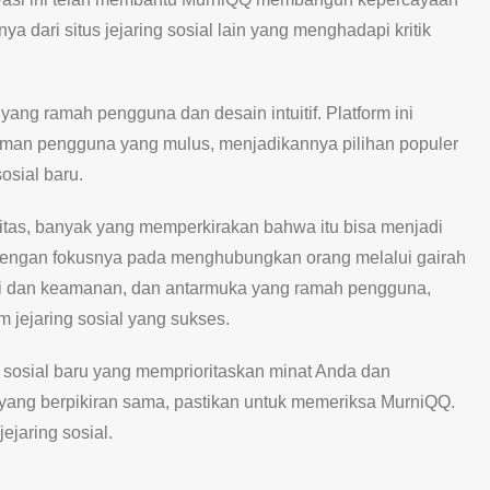
dari situs jejaring sosial lain yang menghadapi kritik
yang ramah pengguna dan desain intuitif. Platform ini
man pengguna yang mulus, menjadikannya pilihan populer
osial baru.
itas, banyak yang memperkirakan bahwa itu bisa menjadi
. Dengan fokusnya pada menghubungkan orang melalui gairah
si dan keamanan, dan antarmuka yang ramah pengguna,
 jejaring sosial yang sukses.
g sosial baru yang memprioritaskan minat Anda dan
ng berpikiran sama, pastikan untuk memeriksa MurniQQ.
ejaring sosial.