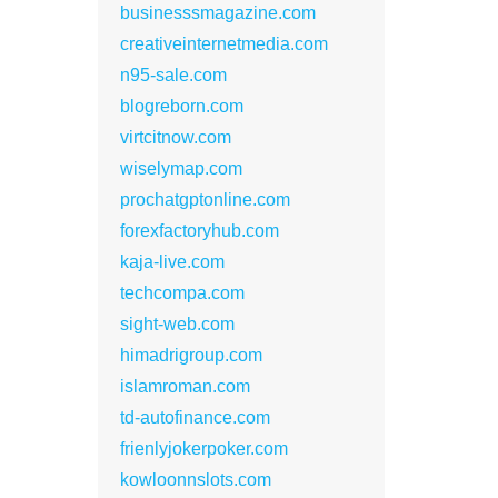
businesssmagazine.com
creativeinternetmedia.com
n95-sale.com
blogreborn.com
virtcitnow.com
wiselymap.com
prochatgptonline.com
forexfactoryhub.com
kaja-live.com
techcompa.com
sight-web.com
himadrigroup.com
islamroman.com
td-autofinance.com
frienlyjokerpoker.com
kowloonnslots.com