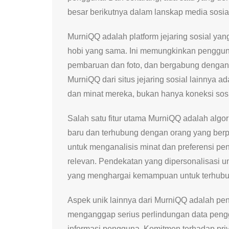
besar berikutnya dalam lanskap media sosia
MurniQQ adalah platform jejaring sosial y
hobi yang sama. Ini memungkinkan pengguna
pembaruan dan foto, dan bergabung denga
MurniQQ dari situs jejaring sosial lainnya
dan minat mereka, bukan hanya koneksi sos
Salah satu fitur utama MurniQQ adalah alg
baru dan terhubung dengan orang yang berp
untuk menganalisis minat dan preferensi p
relevan. Pendekatan yang dipersonalisasi unt
yang menghargai kemampuan untuk terhubun
Aspek unik lainnya dari MurniQQ adalah pe
menganggap serius perlindungan data pengg
informasi pengguna. Komitmen terhadap pr