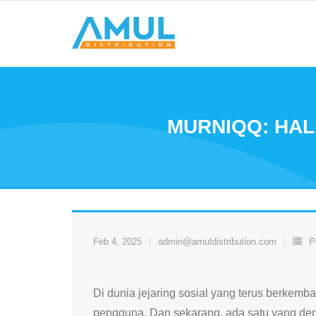
Skip
to
content
MURNIQQ: HAL
Feb 4, 2025
admin@amuldistribution.com
P
Di dunia jejaring sosial yang terus berkemba
pengguna. Dan sekarang, ada satu yang den