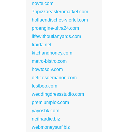
novte.com
7hpizzaeasternmarket.com
hollaendisches-viertel.com
proengine-ultra24.com
lifewithoutlanyards.com
traida.net
kitchandhoney.com
metro-bistro.com
howtosolv.com
delicesdemanon.com
testboo.com
weddingdressstudio.com
premiumplox.com
yayosbk.com
neilhardie.biz
webmoneysurf.biz