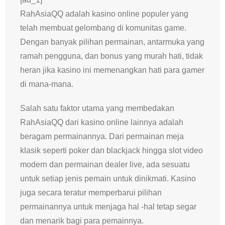
RahAsiaQQ adalah kasino online populer yang
telah membuat gelombang di komunitas game.
Dengan banyak pilihan permainan, antarmuka yang
ramah pengguna, dan bonus yang murah hati, tidak
heran jika kasino ini memenangkan hati para gamer
di mana-mana.
Salah satu faktor utama yang membedakan
RahAsiaQQ dari kasino online lainnya adalah
beragam permainannya. Dari permainan meja
klasik seperti poker dan blackjack hingga slot video
modern dan permainan dealer live, ada sesuatu
untuk setiap jenis pemain untuk dinikmati. Kasino
juga secara teratur memperbarui pilihan
permainannya untuk menjaga hal -hal tetap segar
dan menarik bagi para pemainnya.