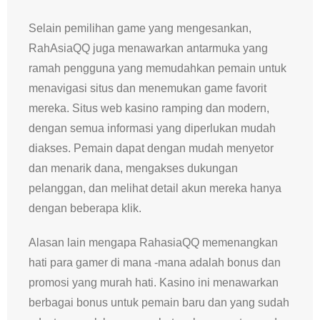
Selain pemilihan game yang mengesankan,
RahAsiaQQ juga menawarkan antarmuka yang
ramah pengguna yang memudahkan pemain untuk
menavigasi situs dan menemukan game favorit
mereka. Situs web kasino ramping dan modern,
dengan semua informasi yang diperlukan mudah
diakses. Pemain dapat dengan mudah menyetor
dan menarik dana, mengakses dukungan
pelanggan, dan melihat detail akun mereka hanya
dengan beberapa klik.
Alasan lain mengapa RahasiaQQ memenangkan
hati para gamer di mana -mana adalah bonus dan
promosi yang murah hati. Kasino ini menawarkan
berbagai bonus untuk pemain baru dan yang sudah