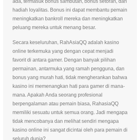
ada, termasuk bonus sambutan, bonus setoran, dan
hadiah loyalitas. Bonus ini dapat membantu pemain
meningkatkan bankroll mereka dan meningkatkan
peluang mereka untuk menang besar.
Secara keseluruhan, RahAsiaQQ adalah kasino
online terkemuka yang dengan cepat menjadi
favorit di antara gamer. Dengan banyak pilihan
permainan, antarmuka yang ramah pengguna, dan
bonus yang murah hati, tidak mengherankan bahwa
kasino ini memenangkan hati para gamer di mana-
mana. Apakah Anda seorang profesional
berpengalaman atau pemain biasa, RahasiaQQ
memiliki sesuatu untuk semua orang. Jadi mengapa
tidak mencobanya dan melihat sendiri mengapa
kasino online ini sangat dicintai oleh para pemain di
seluruh dunia?