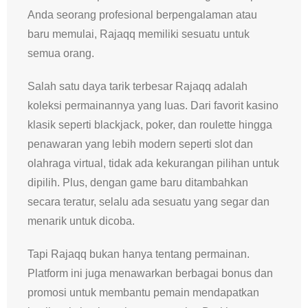
Anda seorang profesional berpengalaman atau
baru memulai, Rajaqq memiliki sesuatu untuk
semua orang.
Salah satu daya tarik terbesar Rajaqq adalah
koleksi permainannya yang luas. Dari favorit kasino
klasik seperti blackjack, poker, dan roulette hingga
penawaran yang lebih modern seperti slot dan
olahraga virtual, tidak ada kekurangan pilihan untuk
dipilih. Plus, dengan game baru ditambahkan
secara teratur, selalu ada sesuatu yang segar dan
menarik untuk dicoba.
Tapi Rajaqq bukan hanya tentang permainan.
Platform ini juga menawarkan berbagai bonus dan
promosi untuk membantu pemain mendapatkan