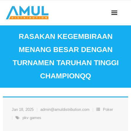
Skip
to
content
RASAKAN KEGEMBIRAAN
MENANG BESAR DENGAN
TURNAMEN TARUHAN TINGGI
CHAMPIONQQ
Jan 18, 2025
admin@amuldistribution.com
Poker
pkv games