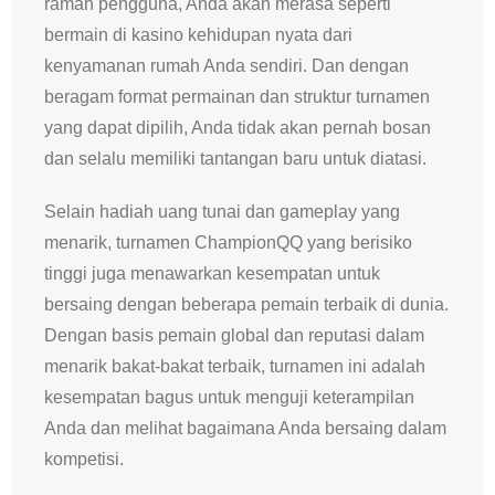
ramah pengguna, Anda akan merasa seperti
bermain di kasino kehidupan nyata dari
kenyamanan rumah Anda sendiri. Dan dengan
beragam format permainan dan struktur turnamen
yang dapat dipilih, Anda tidak akan pernah bosan
dan selalu memiliki tantangan baru untuk diatasi.
Selain hadiah uang tunai dan gameplay yang
menarik, turnamen ChampionQQ yang berisiko
tinggi juga menawarkan kesempatan untuk
bersaing dengan beberapa pemain terbaik di dunia.
Dengan basis pemain global dan reputasi dalam
menarik bakat-bakat terbaik, turnamen ini adalah
kesempatan bagus untuk menguji keterampilan
Anda dan melihat bagaimana Anda bersaing dalam
kompetisi.