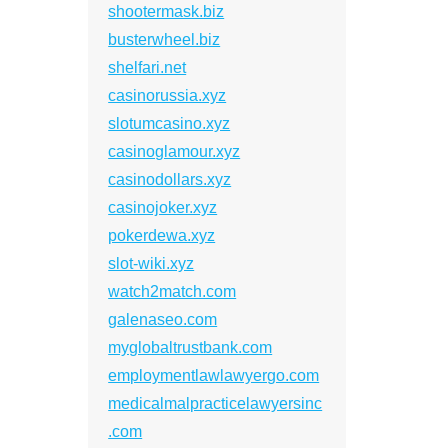
shootermask.biz
busterwheel.biz
shelfari.net
casinorussia.xyz
slotumcasino.xyz
casinoglamour.xyz
casinodollars.xyz
casinojoker.xyz
pokerdewa.xyz
slot-wiki.xyz
watch2match.com
galenaseo.com
myglobaltrustbank.com
employmentlawlawyergo.com
medicalmalpracticelawyersinc
.com