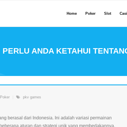
Home
Poker
Slot
Cas
 PERLU ANDA KETAHUI TENTA
Poker
pkv games
g berasal dari Indonesia. Ini adalah variasi permainan
beberapa aturan dan strategi unik yang membedakannya.