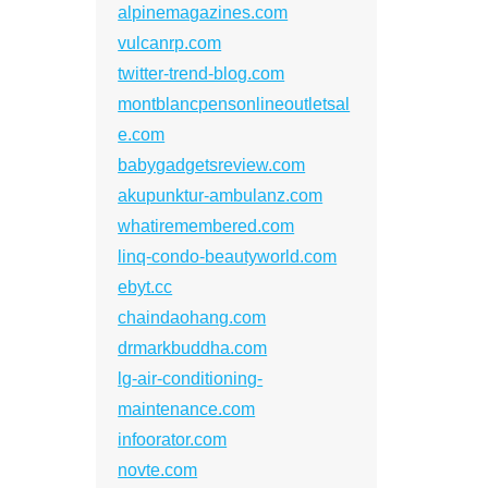
alpinemagazines.com
vulcanrp.com
twitter-trend-blog.com
montblancpensonlineoutletsal
e.com
babygadgetsreview.com
akupunktur-ambulanz.com
whatiremembered.com
linq-condo-beautyworld.com
ebyt.cc
chaindaohang.com
drmarkbuddha.com
lg-air-conditioning-
maintenance.com
infoorator.com
novte.com