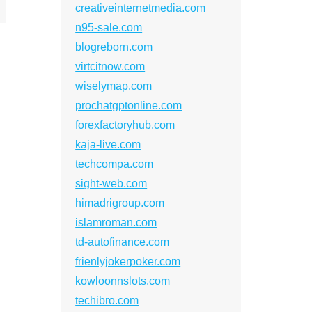
creativeinternetmedia.com
n95-sale.com
blogreborn.com
virtcitnow.com
wiselymap.com
prochatgptonline.com
forexfactoryhub.com
kaja-live.com
techcompa.com
sight-web.com
himadrigroup.com
islamroman.com
td-autofinance.com
frienlyjokerpoker.com
kowloonnslots.com
techibro.com