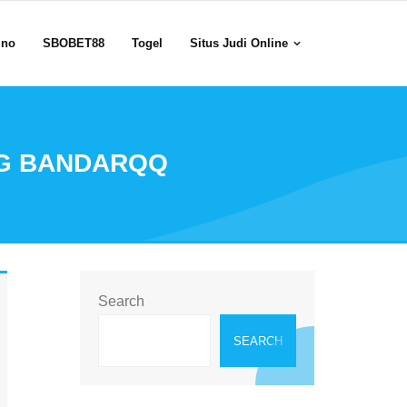
ino
SBOBET88
Togel
Situs Judi Online
NG BANDARQQ
Search
SEARCH