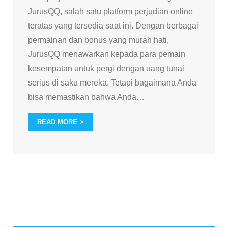
JurusQQ, salah satu platform perjudian online
teratas yang tersedia saat ini. Dengan berbagai
permainan dan bonus yang murah hati,
JurusQQ menawarkan kepada para pemain
kesempatan untuk pergi dengan uang tunai
serius di saku mereka. Tetapi bagaimana Anda
bisa memastikan bahwa Anda
…
READ MORE