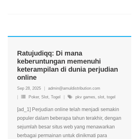
Ratujudiqq: Di mana
keberuntungan memenuhi
keterampilan di dunia perjudian
online
Sep 28, 2025
admin@amuldistribution.com
Poker
,
Slot
,
Togel
pkv games
,
slot
,
togel
[ad_1] Perjudian online telah menjadi semakin
populer dalam beberapa tahun terakhir, dengan
sejumlah besar situs web yang menawarkan
berbagai permainan untuk dinikmati para