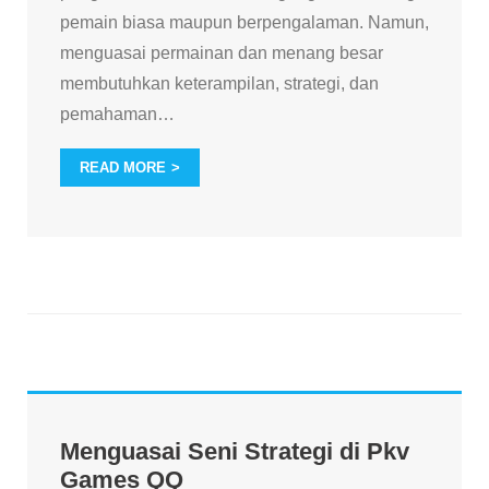
pemain biasa maupun berpengalaman. Namun,
menguasai permainan dan menang besar
membutuhkan keterampilan, strategi, dan
pemahaman
…
READ MORE
Menguasai Seni Strategi di Pkv
Games QQ