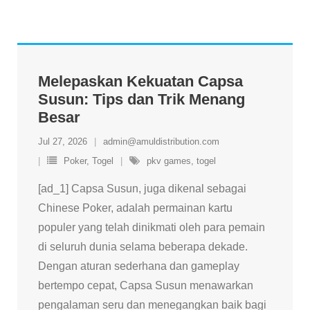
Melepaskan Kekuatan Capsa
Susun: Tips dan Trik Menang
Besar
Jul 27, 2026
admin@amuldistribution.com
Poker
,
Togel
pkv games
,
togel
[ad_1] Capsa Susun, juga dikenal sebagai
Chinese Poker, adalah permainan kartu
populer yang telah dinikmati oleh para pemain
di seluruh dunia selama beberapa dekade.
Dengan aturan sederhana dan gameplay
bertempo cepat, Capsa Susun menawarkan
pengalaman seru dan menegangkan baik bagi