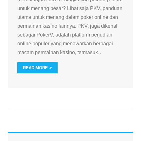
untuk menang besar? Lihat saja PKV, panduan
utama untuk menang dalam poker online dan
permainan kasino lainnya. PKV, juga dikenal
sebagai PokerV, adalah platform perjudian
online populer yang menawarkan berbagai
macam permainan kasino, termasuk
…
READ MORE