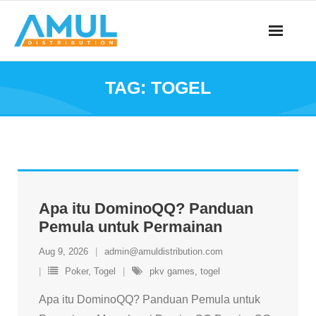
Skip
to
content
TAG:
TOGEL
Apa itu DominoQQ? Panduan
Pemula untuk Permainan
Aug 9, 2026
admin@amuldistribution.com
Poker
,
Togel
pkv games
,
togel
Apa itu DominoQQ? Panduan Pemula untuk