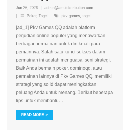
Jun 26, 2026
admin@amuldistribution.com
Poker
,
Togel
pkv games
,
togel
[ad_1] Pkv Games QQ adalah platform
perjudian online populer yang menawarkan
berbagai permainan untuk dinikmati para
pemainnya. Salah satu kunci sukses dalam
permainan ini adalah menguasai seni strategi.
Baik Anda bermain poker, dominoqq, atau
permainan lainnya di Pkv Games QQ, memiliki
strategi yang solid dapat meningkatkan
peluang Anda untuk menang. Berikut beberapa
tips untuk membantu
…
READ MORE