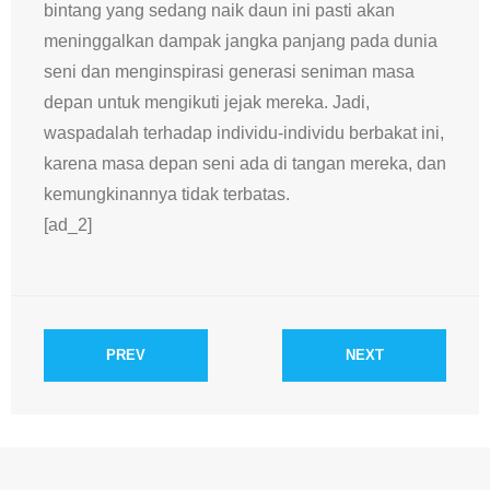
bintang yang sedang naik daun ini pasti akan
meninggalkan dampak jangka panjang pada dunia
seni dan menginspirasi generasi seniman masa
depan untuk mengikuti jejak mereka. Jadi,
waspadalah terhadap individu-individu berbakat ini,
karena masa depan seni ada di tangan mereka, dan
kemungkinannya tidak terbatas.
[ad_2]
PREV
NEXT