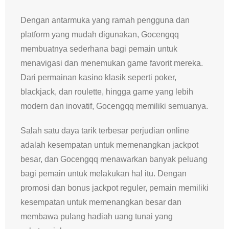
Dengan antarmuka yang ramah pengguna dan
platform yang mudah digunakan, Gocengqq
membuatnya sederhana bagi pemain untuk
menavigasi dan menemukan game favorit mereka.
Dari permainan kasino klasik seperti poker,
blackjack, dan roulette, hingga game yang lebih
modern dan inovatif, Gocengqq memiliki semuanya.
Salah satu daya tarik terbesar perjudian online
adalah kesempatan untuk memenangkan jackpot
besar, dan Gocengqq menawarkan banyak peluang
bagi pemain untuk melakukan hal itu. Dengan
promosi dan bonus jackpot reguler, pemain memiliki
kesempatan untuk memenangkan besar dan
membawa pulang hadiah uang tunai yang