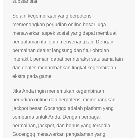
substansial.
Selain kegembiraan yang berpotensi
memenangkan perjudian online besar juga
menawarkan aspek sosial yang dapat membuat
pengalaman itu lebih menyenangkan. Dengan
permainan dealer langsung dan fitur obrolan
interaktif, pemain dapat berinteraksi satu sama lain
dan dealer, menambahkan tingkat kegembiraan
ekstra pada game.
Jika Anda ingin menemukan kegembiraan
perjudian online dan berpotensi memenangkan
jackpot besar, Gocengqq adalah platform yang
sempurna untuk Anda. Dengan berbagai
permainan, jackpot, dan bonus yang tersedia,
Gocengqq menawarkan pengalaman yang