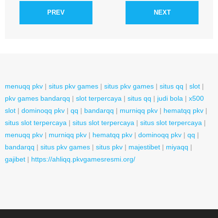
PREV
NEXT
menuqq pkv
|
situs pkv games
|
situs pkv games
|
situs qq
|
slot
|
pkv games bandarqq
|
slot terpercaya
|
situs qq
|
judi bola
|
x500
slot
|
dominoqq pkv
|
qq
|
bandarqq
|
murniqq pkv
|
hematqq pkv
|
situs slot terpercaya
|
situs slot terpercaya
|
situs slot terpercaya
|
menuqq pkv
|
murniqq pkv
|
hematqq pkv
|
dominoqq pkv
|
qq
|
bandarqq
|
situs pkv games
|
situs pkv
|
majestibet
|
miyaqq
|
gajibet
|
https://ahliqq.pkvgamesresmi.org/