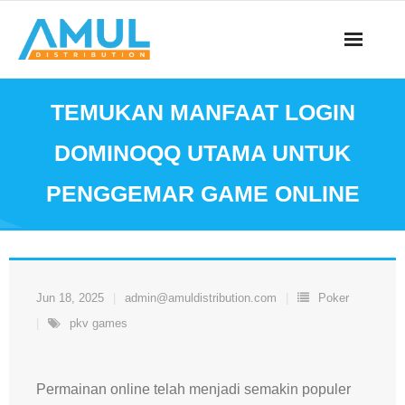
Skip
to
content
TEMUKAN MANFAAT LOGIN
DOMINOQQ UTAMA UNTUK
PENGGEMAR GAME ONLINE
Jun 18, 2025
admin@amuldistribution.com
Poker
pkv games
Permainan online telah menjadi semakin populer