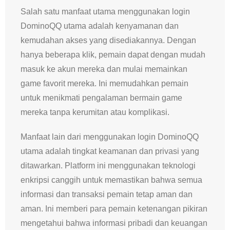
Salah satu manfaat utama menggunakan login
DominoQQ utama adalah kenyamanan dan
kemudahan akses yang disediakannya. Dengan
hanya beberapa klik, pemain dapat dengan mudah
masuk ke akun mereka dan mulai memainkan
game favorit mereka. Ini memudahkan pemain
untuk menikmati pengalaman bermain game
mereka tanpa kerumitan atau komplikasi.
Manfaat lain dari menggunakan login DominoQQ
utama adalah tingkat keamanan dan privasi yang
ditawarkan. Platform ini menggunakan teknologi
enkripsi canggih untuk memastikan bahwa semua
informasi dan transaksi pemain tetap aman dan
aman. Ini memberi para pemain ketenangan pikiran
mengetahui bahwa informasi pribadi dan keuangan