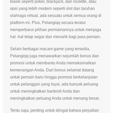
klasik seperti poker, blackjack, dan roulette, atau
opsi yang lebih modern seperti slot dan taruhan
olahraga virtual, ada sesuatu untuk semua orang di
platform ini. Plus, Pelangiqq secara teratur
memperbarui pilihan permainannya untuk menjaga
hal -hal tetap segar dan menarik bagi para pemain.
Selain berbagai macam game yang tersedia,
Pelangiqq juga menawarkan sejumlah bonus dan
promosi untuk membantu Anda memaksimalkan
kemenangan Anda. Dari bonus selamat datang
untuk pemain baru hingga promosi berkelanjutan
untuk pelanggan yang loyal, ada banyak peluang
untuk meningkatkan bankroll Anda dan
meningkatkan peluang Anda untuk menang besar.
Tentu saja, penting untuk diingat bahwa perjudian