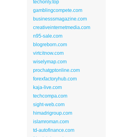
techonly.top
gamblingcompete.com
businesssmagazine.com
creativeinternetmedia.com
n95-sale.com
blogreborn.com
virtcitnow.com
wiselymap.com
prochatgptonline.com
forexfactoryhub.com
kaja-live.com
techcompa.com
sight-web.com
himadrigroup.com
islamroman.com
td-autofinance.com