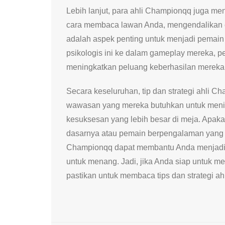
Lebih lanjut, para ahli Championqq ​​juga 
cara membaca lawan Anda, mengendalikan 
adalah aspek penting untuk menjadi pemai
psikologis ini ke dalam gameplay mereka, 
meningkatkan peluang keberhasilan mereka
Secara keseluruhan, tip dan strategi ahli 
wawasan yang mereka butuhkan untuk meni
kesuksesan yang lebih besar di meja. Apak
dasarnya atau pemain berpengalaman yang 
Championqq ​​dapat membantu Anda menjadi
untuk menang. Jadi, jika Anda siap untuk me
pastikan untuk membaca tips dan strategi ahl