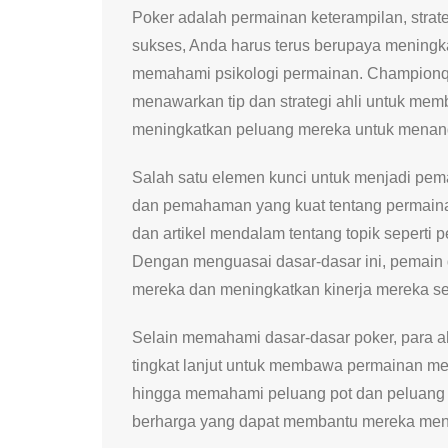
Poker adalah permainan keterampilan, strat
sukses, Anda harus terus berupaya meningka
memahami psikologi permainan. Championqq 
menawarkan tip dan strategi ahli untuk m
meningkatkan peluang mereka untuk menan
Salah satu elemen kunci untuk menjadi pem
dan pemahaman yang kuat tentang permainan
dan artikel mendalam tentang topik seperti 
Dengan menguasai dasar-dasar ini, pemain
mereka dan meningkatkan kinerja mereka se
Selain memahami dasar-dasar poker, para a
tingkat lanjut untuk membawa permainan mer
hingga memahami peluang pot dan peluang t
berharga yang dapat membantu mereka men