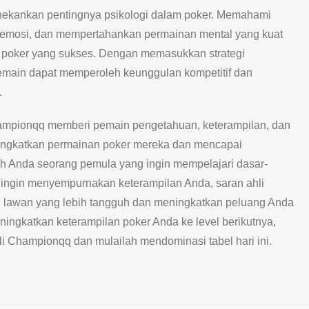
menekankan pentingnya psikologi dalam poker. Memahami
emosi, dan mempertahankan permainan mental yang kuat
n poker yang sukses. Dengan memasukkan strategi
pemain dapat memperoleh keunggulan kompetitif dan
.
Championqq ​​memberi pemain pengetahuan, keterampilan, dan
ngkatkan permainan poker mereka dan mencapai
ah Anda seorang pemula yang ingin mempelajari dasar-
ingin menyempurnakan keterampilan Anda, saran ahli
 lawan yang lebih tangguh dan meningkatkan peluang Anda
ningkatkan keterampilan poker Anda ke level berikutnya,
i Championqq ​​dan mulailah mendominasi tabel hari ini.