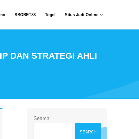
ino
SBOBET88
Togel
Situs Judi Online
P DAN STRATEGI AHLI
Search
SEARCH