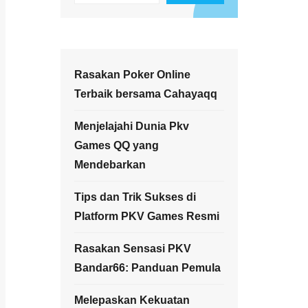
Rasakan Poker Online
Terbaik bersama Cahayaqq
Menjelajahi Dunia Pkv
Games QQ yang
Mendebarkan
Tips dan Trik Sukses di
Platform PKV Games Resmi
Rasakan Sensasi PKV
Bandar66: Panduan Pemula
Melepaskan Kekuatan