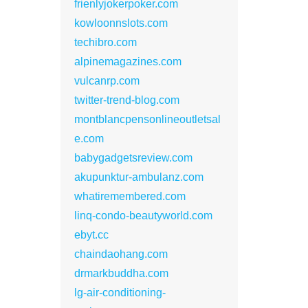
frienlyjokerpoker.com
kowloonnslots.com
techibro.com
alpinemagazines.com
vulcanrp.com
twitter-trend-blog.com
montblancpensonlineoutletsal
e.com
babygadgetsreview.com
akupunktur-ambulanz.com
whatiremembered.com
linq-condo-beautyworld.com
ebyt.cc
chaindaohang.com
drmarkbuddha.com
lg-air-conditioning-