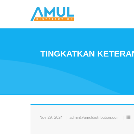
Skip
to
content
TINGKATKAN KETERAM
Nov 29, 2024
admin@amuldistribution.com