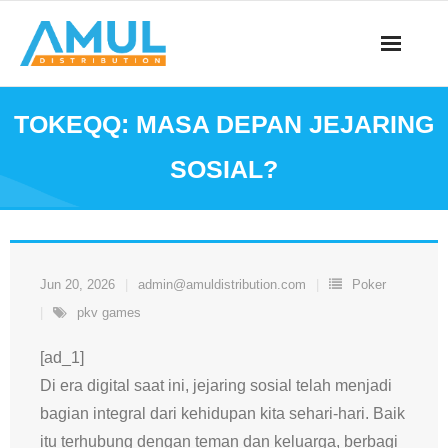
Skip
to
content
TOKEQQ: MASA DEPAN JEJARING
SOSIAL?
Jun 20, 2026
admin@amuldistribution.com
Poker
pkv games
[ad_1]
Di era digital saat ini, jejaring sosial telah menjadi
bagian integral dari kehidupan kita sehari-hari. Baik
itu terhubung dengan teman dan keluarga, berbagi