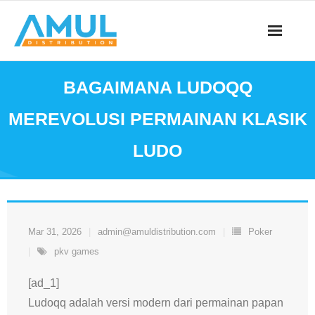
Skip
to
content
BAGAIMANA LUDOQQ
MEREVOLUSI PERMAINAN KLASIK
LUDO
Mar 31, 2026
admin@amuldistribution.com
Poker
pkv games
[ad_1]
Ludoqq adalah versi modern dari permainan papan