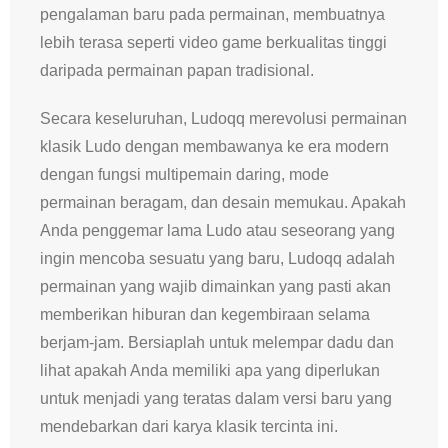
pengalaman baru pada permainan, membuatnya
lebih terasa seperti video game berkualitas tinggi
daripada permainan papan tradisional.
Secara keseluruhan, Ludoqq merevolusi permainan
klasik Ludo dengan membawanya ke era modern
dengan fungsi multipemain daring, mode
permainan beragam, dan desain memukau. Apakah
Anda penggemar lama Ludo atau seseorang yang
ingin mencoba sesuatu yang baru, Ludoqq adalah
permainan yang wajib dimainkan yang pasti akan
memberikan hiburan dan kegembiraan selama
berjam-jam. Bersiaplah untuk melempar dadu dan
lihat apakah Anda memiliki apa yang diperlukan
untuk menjadi yang teratas dalam versi baru yang
mendebarkan dari karya klasik tercinta ini.