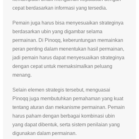
cepat berdasarkan informasi yang tersedia.
Pemain juga harus bisa menyesuaikan strateginya
berdasarkan ubin yang digambar selama
permainan. Di Pinoqq, keberuntungan memainkan
peran penting dalam menentukan hasil permainan,
jadi pemain harus dapat menyesuaikan strateginya
dengan cepat untuk memaksimalkan peluang
menang.
Selain elemen strategis tersebut, menguasai
Pinoqq juga membutuhkan pemahaman yang kuat
tentang aturan dan mekanisme permainan. Pemain
harus paham dengan berbagai kombinasi ubin
yang dapat dibentuk, serta sistem penilaian yang
digunakan dalam permainan.