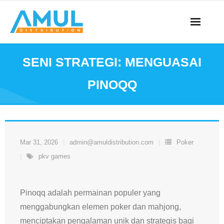
Skip
to
content
SENI STRATEGI: MENGUASAI
PINOQQ
Mar 31, 2026
admin@amuldistribution.com
Poker
pkv games
Pinoqq adalah permainan populer yang
menggabungkan elemen poker dan mahjong,
menciptakan pengalaman unik dan strategis bagi