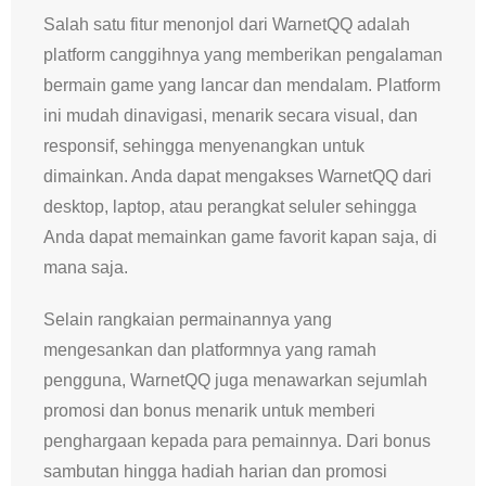
Salah satu fitur menonjol dari WarnetQQ adalah
platform canggihnya yang memberikan pengalaman
bermain game yang lancar dan mendalam. Platform
ini mudah dinavigasi, menarik secara visual, dan
responsif, sehingga menyenangkan untuk
dimainkan. Anda dapat mengakses WarnetQQ dari
desktop, laptop, atau perangkat seluler sehingga
Anda dapat memainkan game favorit kapan saja, di
mana saja.
Selain rangkaian permainannya yang
mengesankan dan platformnya yang ramah
pengguna, WarnetQQ juga menawarkan sejumlah
promosi dan bonus menarik untuk memberi
penghargaan kepada para pemainnya. Dari bonus
sambutan hingga hadiah harian dan promosi